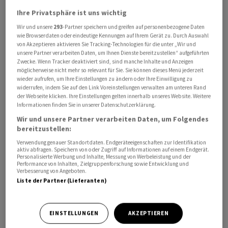
Ausserrhoden (144) an der Spitze, wie das Autoportal
Ihre Privatsphäre ist uns wichtig
AutoScout24 am Montag mitteilte. Am unteren Ende
Wir und unsere
293
-Partner speichern und greifen auf personenbezogene Daten
landeten in der Analyse hingegen die urbanen Kantone
wie Browserdaten oder eindeutige Kennungen auf Ihrem Gerät zu. Durch Auswahl
von Akzeptieren aktivieren Sie Tracking-Technologien für die unter „Wir und
Basel-Stadt (54) und Genf (40).
unsere Partner verarbeiten Daten, um Ihnen Dienste bereitzustellen“ aufgeführten
Zwecke. Wenn Tracker deaktiviert sind, sind manche Inhalte und Anzeigen
möglicherweise nicht mehr so relevant für Sie. Sie können dieses Menü jederzeit
Die zunehmende Beliebtheit von Campern zeige sich
wieder aufrufen, um Ihre Einstellungen zu ändern oder Ihre Einwilligung zu
auch an den Inseraten auf der Plattform von
widerrufen, indem Sie auf den Link Voreinstellungen verwalten am unteren Rand
der Webseite klicken. Ihre Einstellungen gelten innerhalb unseres Website. Weitere
AutoScout24. Dort waren im ersten Halbjahr 2023 8560
Informationen finden Sie in unserer Datenschutzerklärung.
Camper inseriert. Im ersten Halbjahr 2020 waren es
Wir und unsere Partner verarbeiten Daten, um Folgendes
hingegen nur knapp 6000. Die Zahl der Inserate bezieht
bereitzustellen:
sich dabei sowohl auf Neu- wie auch
Verwendung genauer Standortdaten. Endgeräteeigenschaften zur Identifikation
Occasionsfahrzeuge auf der Plattform, wie eine
aktiv abfragen. Speichern von oder Zugriff auf Informationen auf einem Endgerät.
Personalisierte Werbung und Inhalte, Messung von Werbeleistung und der
Sprecherin auf Aufrage der Nachrichtenagentur AWP
Performance von Inhalten, Zielgruppenforschung sowie Entwicklung und
Verbesserung von Angeboten.
einordnete.
Liste der Partner (Lieferanten)
EINSTELLUNGEN
AKZEPTIEREN