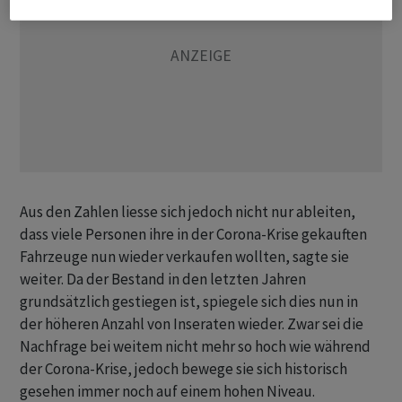
Aus den Zahlen liesse sich jedoch nicht nur ableiten,
dass viele Personen ihre in der Corona-Krise gekauften
Fahrzeuge nun wieder verkaufen wollten, sagte sie
weiter. Da der Bestand in den letzten Jahren
grundsätzlich gestiegen ist, spiegele sich dies nun in
der höheren Anzahl von Inseraten wieder. Zwar sei die
Nachfrage bei weitem nicht mehr so hoch wie während
der Corona-Krise, jedoch bewege sie sich historisch
gesehen immer noch auf einem hohen Niveau.