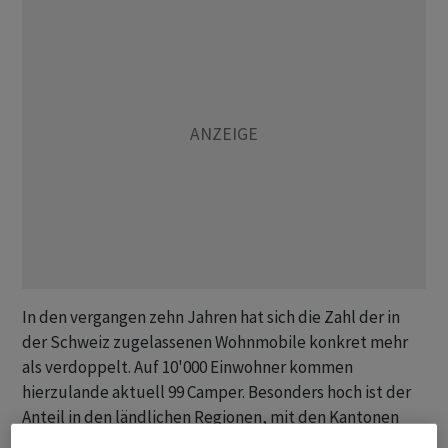
In den vergangen zehn Jahren hat sich die Zahl der in
der Schweiz zugelassenen Wohnmobile konkret mehr
als verdoppelt. Auf 10'000 Einwohner kommen
hierzulande aktuell 99 Camper. Besonders hoch ist der
Anteil in den ländlichen Regionen, mit den Kantonen
Obwalden (164), Nidwalden (157) und Appenzell