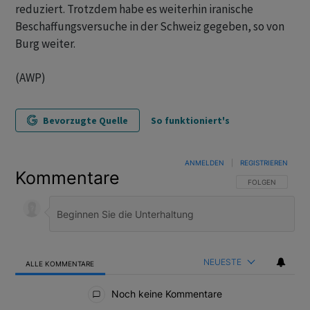
reduziert. Trotzdem habe es weiterhin iranische
Beschaffungsversuche in der Schweiz gegeben, so von
Burg weiter.
(AWP)
Bevorzugte Quelle
So funktioniert's
ANMELDEN
|
REGISTRIEREN
Kommentare
FOLGE DIESER U
FOLGEN
NEUESTE
ALLE KOMMENTARE
Alle Kommentare
Noch keine Kommentare