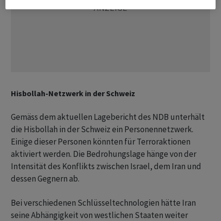
Hisbollah-Netzwerk in der Schweiz
Gemäss dem aktuellen Lagebericht des NDB unterhält
die Hisbollah in der Schweiz ein Personennetzwerk.
Einige dieser Personen könnten für Terroraktionen
aktiviert werden. Die Bedrohungslage hänge von der
Intensität des Konflikts zwischen Israel, dem Iran und
dessen Gegnern ab.
Bei verschiedenen Schlüsseltechnologien hätte Iran
seine Abhängigkeit von westlichen Staaten weiter