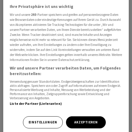
damit einen Bericht des «SonntagsBlick». Die Schweiz
Ihre Privatsphäre ist uns wichtig
gelte als wichtiger Operationsraum für
Wir und unsere
293
-Partner speichern und greifen auf personenbezogene Daten
wie Browserdaten oder eindeutige Kennungen auf Ihrem Gerät zu. Durch Auswahl
Nachrichtendienste und biete zahlreiche Ziele.
von Akzeptieren aktivieren Sie Tracking-Technologien für die unter „Wir und
unsere Partner verarbeiten Daten, um Ihnen Dienste bereitzustellen“ aufgeführten
Zwecke. Wenn Tracker deaktiviert sind, sind manche Inhalte und Anzeigen
Laut von Burg könnte der Iran «asymetrische Anschläge
möglicherweise nicht mehr so relevant für Sie. Sie können dieses Menü jederzeit
gegen israelische, jüdische und amerikanische Ziele in
wieder aufrufen, um Ihre Einstellungen zu ändern oder Ihre Einwilligung zu
der Schweiz» einsetzen. Damit sind neben möglichen
widerrufen, indem Sie auf den Link Voreinstellungen verwalten am unteren Rand
der Webseite klicken. Ihre Einstellungen gelten innerhalb unseres Website. Weitere
Terroranschlägen auch Sabotageakte,
Informationen finden Sie in unserer Datenschutzerklärung.
Desinformationskampagnen, Demonstrationen und
Wir und unsere Partner verarbeiten Daten, um Folgendes
Cyberangriffe gemeint. Eine Gefahr gehe nicht nur vom
bereitzustellen:
Regime selbst aus, sondern auch von dessen
Verwendung genauer Standortdaten. Endgeräteeigenschaften zur Identifikation
aktiv abfragen. Speichern von oder Zugriff auf Informationen auf einem Endgerät.
Verbündeten wie der Hisbollah oder der Hamas.
Personalisierte Werbung und Inhalte, Messung von Werbeleistung und der
Performance von Inhalten, Zielgruppenforschung sowie Entwicklung und
Verbesserung von Angeboten.
Liste der Partner (Lieferanten)
EINSTELLUNGEN
AKZEPTIEREN