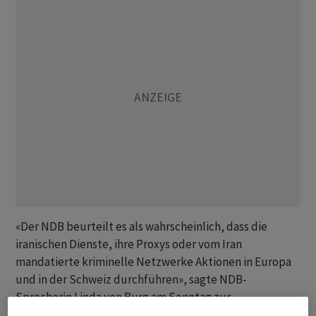
«Der NDB beurteilt es als wahrscheinlich, dass die
iranischen Dienste, ihre Proxys oder vom Iran
mandatierte kriminelle Netzwerke Aktionen in Europa
und in der Schweiz durchführen», sagte NDB-
Sprecherin Linda von Burg am Sonntag zur
Nachrichtenagentur Keystone-SDA und bestätigte