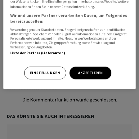
der Webseite klicken. Ihre Einstellungen gelten innerhalb unseres Website. Weitere
Informationen finden Sie in unserer Datenschutzerklärung.
Wir und unsere Partner verarbeiten Daten, um Folgendes
bereitzustellen:
Verwendung genauer Standortdaten. Endgeräteeigenschaften zur Identifikation
aktiv abfragen. Speichern von oder Zugriff auf Informationen auf einem Endgerät.
Personalisierte Werbung und Inhalte, Messung von Werbeleistung und der
Performance von Inhalten, Zielgruppenforschung sowie Entwicklung und
Verbesserung von Angeboten.
Liste der Partner (Lieferanten)
Bevorzugte Quelle
So funktioniert's
EINSTELLUNGEN
AKZEPTIEREN
Ihr Kommentar
Die Kommentarfunktion wurde geschlossen.
DAS KÖNNTE SIE AUCH INTERESSIEREN