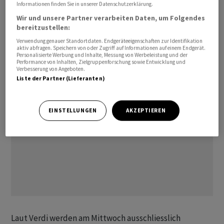
Informationen finden Sie in unserer Datenschutzerklärung.
16 geplanten Abflügen des Ferienfliegers gestrichen
Wir und unsere Partner verarbeiten Daten, um Folgendes
worden. Die von München aus geplanten Discover-Flüge
bereitzustellen:
im Auftrag der Muttergesellschaft Lufthansa sollten von
Verwendung genauer Standortdaten. Endgeräteeigenschaften zur Identifikation
dieser selbst angeboten werden.
aktiv abfragen. Speichern von oder Zugriff auf Informationen auf einem Endgerät.
Personalisierte Werbung und Inhalte, Messung von Werbeleistung und der
Performance von Inhalten, Zielgruppenforschung sowie Entwicklung und
Verbesserung von Angeboten.
Liste der Partner (Lieferanten)
EINSTELLUNGEN
AKZEPTIEREN
Laut Verdi werden am Mittwoch ausschliesslich