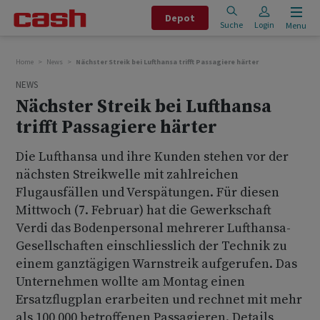
Depot
Suche
Login
Menu
Home
News
Nächster Streik bei Lufthansa trifft Passagiere härter
NEWS
Nächster Streik bei Lufthansa
trifft Passagiere härter
Die Lufthansa und ihre Kunden stehen vor der
nächsten Streikwelle mit zahlreichen
Flugausfällen und Verspätungen. Für diesen
Mittwoch (7. Februar) hat die Gewerkschaft
Verdi das Bodenpersonal mehrerer Lufthansa-
Gesellschaften einschliesslich der Technik zu
einem ganztägigen Warnstreik aufgerufen. Das
Unternehmen wollte am Montag einen
Ersatzflugplan erarbeiten und rechnet mit mehr
als 100 000 betroffenen Passagieren. Details