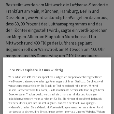
Bestreikt werden am Mittwoch die Lufthansa-Standorte
Frankfurt am Main, München, Hamburg, Berlin und
Düsseldorf, wie Verdi ankündigte. «Wir gehen davon aus,
dass 80, 90 Prozent des Lufthansaprogramms und das
der Töchter eingestellt wird», sagte ein Verdi-Sprecher
am Morgen. Allein am Flughafen München sind für
Mittwoch rund 400 Flüge der Lufthansa geplant.
Beginnen soll der Warnstreik am Mittwoch um 4.00 Uhr
morgens und bis Donnerstag um 7.10 Uhr andauern.
Bei der kleineren Lufthansa-Ferienflugtochter Discover
Ihre Privatsphäre ist uns wichtig
Airlines zeigte ein Streik der Piloten schon vorher
Wir und unsere
293
-Partner speichern und greifen auf personenbezogene Daten
Wirkung: Am Montag, dem zweiten Streiktag, waren in
wie Browserdaten oder eindeutige Kennungen auf Ihrem Gerät zu. Durch Auswahl
von Akzeptieren aktivieren Sie Tracking-Technologien für die unter „Wir und
Frankfurt nur zwei von ursprünglich zwölf geplanten
unsere Partner verarbeiten Daten, um Ihnen Dienste bereitzustellen“ aufgeführten
Abflügen möglich, wie aus dem Online-Abflugplan des
Zwecke. Wenn Tracker deaktiviert sind, sind manche Inhalte und Anzeigen
möglicherweise nicht mehr so relevant für Sie. Sie können dieses Menü jederzeit
Flughafens hervorging. Neun Flüge waren gestrichen
wieder aufrufen, um Ihre Einstellungen zu ändern oder Ihre Einwilligung zu
und eine Verbindung nach Windhoek in Namibia wurde
widerrufen, indem Sie auf den Link Voreinstellungen verwalten am unteren Rand
der Webseite klicken. Ihre Einstellungen gelten innerhalb unseres Website. Weitere
auf Dienstag verspätet. Auch am Sonntag waren 10 von