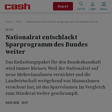
Depot
Suche
Login
Menu
Home
News
Nationalrat entschlackt Sparprogramm des Bundes weiter
NEWS
Nationalrat entschlackt
Sparprogramm des Bundes
weiter
Das Entlastungspaket für den Bundeshaushalt
wird immer kleiner. Weil der Nationalrat auf
neue Mehreinnahmen verzichtet und die
Landwirtschaft weitgehend von Massnahmen
verschont hat, ist das Sparvolumen im Vergleich
zum Ständerat weiter geschrumpft.
04.03.2026 18:07