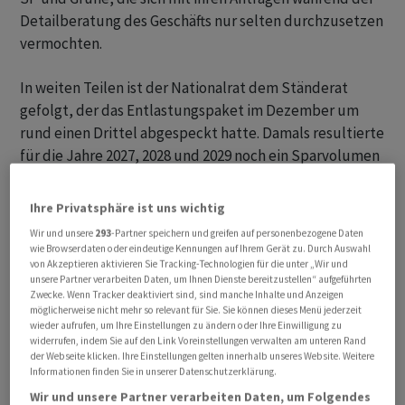
Detailberatung des Geschäfts nur selten durchzusetzen
vermochten.
In weiten Teilen ist der Nationalrat dem Ständerat
gefolgt, der das Entlastungspaket im Dezember um
rund einen Drittel abgespeckt hatte. Damals resultierte
für die Jahre 2027, 2028 und 2029 noch ein Sparvolumen
von 1,5 bis 2,1 Milliarden Franken pro Jahr. Die genaue
Bilanz des Nationalrats ist noch ausstehend. Das
Ihre Privatsphäre ist uns wichtig
Volumen dürfte aber noch einmal leicht abgenommen
Wir und unsere
293
-Partner speichern und greifen auf personenbezogene Daten
haben.
wie Browserdaten oder eindeutige Kennungen auf Ihrem Gerät zu. Durch Auswahl
von Akzeptieren aktivieren Sie Tracking-Technologien für die unter „Wir und
unsere Partner verarbeiten Daten, um Ihnen Dienste bereitzustellen“ aufgeführten
Mehrheit gegen Mehreinnahmen
Zwecke. Wenn Tracker deaktiviert sind, sind manche Inhalte und Anzeigen
möglicherweise nicht mehr so relevant für Sie. Sie können dieses Menü jederzeit
wieder aufrufen, um Ihre Einstellungen zu ändern oder Ihre Einwilligung zu
Die bürgerliche Mehrheit mit SVP, FDP und Mitte-Partei
widerrufen, indem Sie auf den Link Voreinstellungen verwalten am unteren Rand
diktierte die Debatte in der grossen Kammer. Entgegen
der Webseite klicken. Ihre Einstellungen gelten innerhalb unseres Website. Weitere
Informationen finden Sie in unserer Datenschutzerklärung.
den Anträgen der vorberatenden Finanzkommission
Wir und unsere Partner verarbeiten Daten, um Folgendes
(FK-N) verschonte der Nationalrat die Landwirtschaft