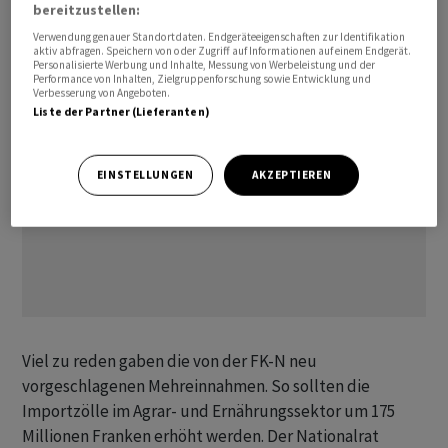
bereitzustellen:
von Ausgabenkürzungen.
Verwendung genauer Standortdaten. Endgeräteeigenschaften zur Identifikation
aktiv abfragen. Speichern von oder Zugriff auf Informationen auf einem Endgerät.
Personalisierte Werbung und Inhalte, Messung von Werbeleistung und der
Performance von Inhalten, Zielgruppenforschung sowie Entwicklung und
Verbesserung von Angeboten.
Liste der Partner (Lieferanten)
EINSTELLUNGEN
AKZEPTIEREN
Viel zu reden gaben die von der FK-N neu
vorgeschlagenen Mehreinnahmen. So sollten die
Importzölle im Agrar- und Ernährungssektor um 175
Millionen Franken erhöht werden. Der Nationalrat