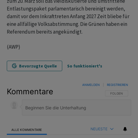
zum 20. März soll das vieldiskutierte und umstrittene
Entlastungspaket parlamentarisch bereinigt werden,
damit vor dem Inkrafttreten Anfang 2027 Zeit bliebe für
eine allfällige Volksabstimmung. Die Grünen haben ein
Referendum bereits angekündigt.
(AWP)
Bevorzugte Quelle
So funktioniert's
ANMELDEN
|
REGISTRIEREN
Kommentare
FOLGE DIESER U
FOLGEN
NEUESTE
ALLE KOMMENTARE