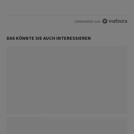
Ein Trendartikel mit dem Titel "SMI-Aufsteiger: Hüst-und-Hott e
SMI-Aufsteiger: Hüst-und-Hott eines
Anlagestrategen
2
Unterstützt von
DAS KÖNNTE SIE AUCH INTERESSIEREN