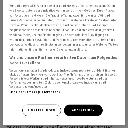
schweizweit zu verbieten. Damit sollte die
Wir und unsere
293
-Partner speichern und greifen auf personenbezogene Daten
wie Browserdaten oder eindeutige Kennungen auf Ihrem Gerät zu. Durch Auswahl
Lärmbelastung für Mensch und Tier verringert werden.
von Akzeptieren aktivieren Sie Tracking-Technologien für die unter „Wir und
Zudem hätten nur noch ungefährliche
unsere Partner verarbeiten Daten, um Ihnen Dienste bereitzustellen“ aufgeführten
Zwecke. Wenn Tracker deaktiviert sind, sind manche Inhalte und Anzeigen
Feuerwerkskörper - und nur noch in geringen Mengen -
möglicherweise nicht mehr so relevant für Sie. Sie können dieses Menü jederzeit
persönlich in die Schweiz eingeführt werden dürfen.
wieder aufrufen, um Ihre Einstellungen zu ändern oder Ihre Einwilligung zu
widerrufen, indem Sie auf den Link Voreinstellungen verwalten am unteren Rand
der Webseite klicken. Ihre Einstellungen gelten innerhalb unseres Website. Weitere
Den Urheberinnen und Urhebern der Volksinitiative
Informationen finden Sie in unserer Datenschutzerklärung.
«Für eine Einschränkung von Feuerwerk
Wir und unsere Partner verarbeiten Daten, um Folgendes
(Feuerwerksinitiative)» gingen die vom Parlament
bereitzustellen:
beschlossenen Regeln zu wenig weit. Sie kündigten an,
Verwendung genauer Standortdaten. Endgeräteeigenschaften zur Identifikation
aktiv abfragen. Speichern von oder Zugriff auf Informationen auf einem Endgerät.
an ihrem Begehren festzuhalten. Nun kann das Volk
Personalisierte Werbung und Inhalte, Messung von Werbeleistung und der
Performance von Inhalten, Zielgruppenforschung sowie Entwicklung und
darüber abstimmen - ohne alternativen Gesetzestext.
Verbesserung von Angeboten.
Liste der Partner (Lieferanten)
Würde die Initiative angenommen, müsste das
Parlament weitergehende Einschränkungen für den
EINSTELLUNGEN
AKZEPTIEREN
Verkauf und die Verwendung lärmerzeugender
Feuerwerkskörper umsetzen. Das Anliegen geniesst
gemäss Umfragen in der Bevölkerung einen grossen