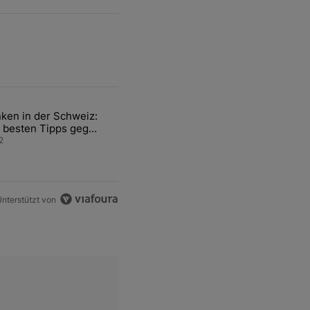
ten Artikel der letzten 7 days.
ken in der Schweiz:
ür den Verkauf von WM-Anteilen" mit 2 kommentare.
el mit dem Titel "Tanken in der Schweiz: Die besten Tipps gegen teu
 besten Tipps gegen
ren Sprit
2
nterstützt von