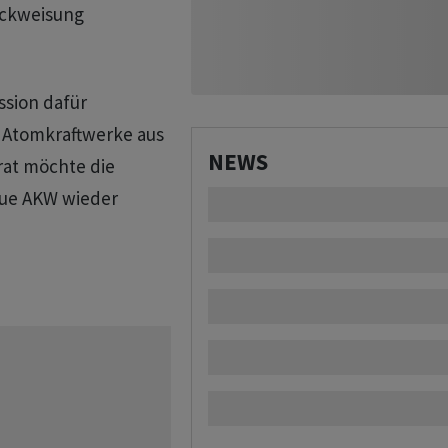
ückweisung
ssion dafür
 Atomkraftwerke aus
NEWS
rat möchte die
eue AKW wieder