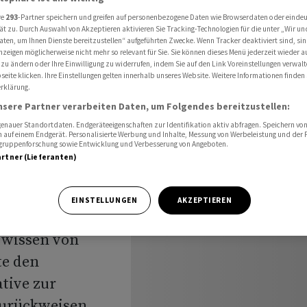
zurückschicken
re
293
-Partner speichern und greifen auf personenbezogene Daten wie Browserdaten oder einde
ät zu. Durch Auswahl von Akzeptieren aktivieren Sie Tracking-Technologien für die unter „Wir un
aten, um Ihnen Dienste bereitzustellen“ aufgeführten Zwecke. Wenn Tracker deaktiviert sind, s
nzeigen möglicherweise nicht mehr so relevant für Sie. Sie können dieses Menü jederzeit wieder a
AKW-
 zu ändern oder Ihre Einwilligung zu widerrufen, indem Sie auf den Link Voreinstellungen verwal
eite klicken. Ihre Einstellungen gelten innerhalb unseres Website. Weitere Informationen finden 
rklärung.
rat
nsere Partner verarbeiten Daten, um Folgendes bereitzustellen:
nauer Standortdaten. Endgeräteeigenschaften zur Identifikation aktiv abfragen. Speichern von 
 auf einem Endgerät. Personalisierte Werbung und Inhalte, Messung von Werbeleistung und der
elgruppenforschung sowie Entwicklung und Verbesserung von Angeboten.
artner (Lieferanten)
EINSTELLUNGEN
AKZEPTIEREN
s wissen von
te den
tive zur
zurückweisen.