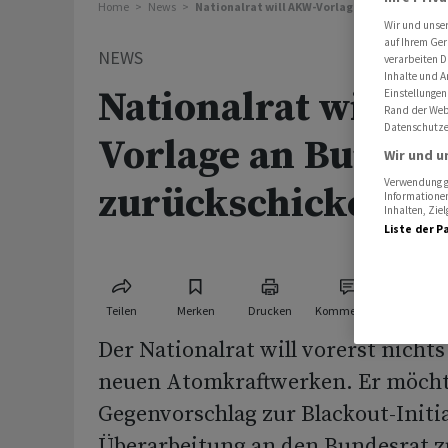
Home
News
Nationalrat will AKW-Vorlage an Bundesrat 
Wir und unse
auf Ihrem Ger
NEWS
verarbeiten D
Inhalte und A
Nationalrat will 
Einstellungen
Rand der Webs
Datenschutze
Vorlage an Bundes
Wir und u
Verwendung ge
zurückschicken
Informationen
Inhalten, Zi
Liste der P
Teilen
Merken
Drucken
Kommentare
Der Nationalrat will vorerst nicht
neuen Atomkraftwerken. Er möch
Gegenvorschlag zur Blackout-Initia
Überarbeitung an den Bundesrat 