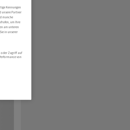
utige Kennungen
d unsere Partner
ind manche
ufrufen, um Ihre
ten am unteren
Sie in unserer
oder Zugriff auf
 Performance von