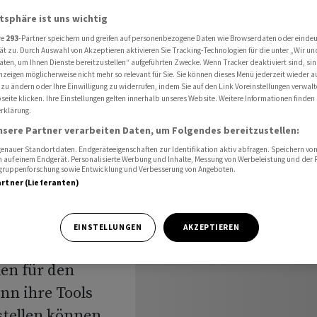
 an die Leine nehmen
atsphäre ist uns wichtig
re
293
-Partner speichern und greifen auf personenbezogene Daten wie Browserdaten oder einde
ät zu. Durch Auswahl von Akzeptieren aktivieren Sie Tracking-Technologien für die unter „Wir un
aten, um Ihnen Dienste bereitzustellen“ aufgeführten Zwecke. Wenn Tracker deaktiviert sind, s
nbieter
nzeigen möglicherweise nicht mehr so relevant für Sie. Sie können dieses Menü jederzeit wieder a
 zu ändern oder Ihre Einwilligung zu widerrufen, indem Sie auf den Link Voreinstellungen verwal
 an die
eite klicken. Ihre Einstellungen gelten innerhalb unseres Website. Weitere Informationen finden 
rklärung.
nsere Partner verarbeiten Daten, um Folgendes bereitzustellen:
nauer Standortdaten. Endgeräteeigenschaften zur Identifikation aktiv abfragen. Speichern von 
 auf einem Endgerät. Personalisierte Werbung und Inhalte, Messung von Werbeleistung und der
elgruppenforschung sowie Entwicklung und Verbesserung von Angeboten.
artner (Lieferanten)
EINSTELLUNGEN
AKZEPTIEREN
generativer KI an
len für den
nn ihre Tools
stellen können.