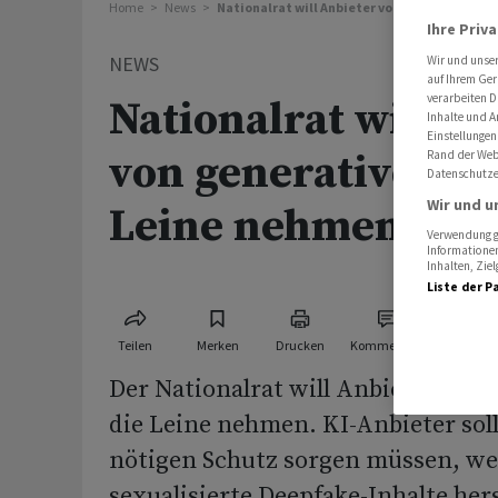
Home
News
Nationalrat will Anbieter von generativer KI
Ihre Priv
NEWS
Wir und unse
auf Ihrem Ger
verarbeiten D
Nationalrat will A
Inhalte und A
Einstellungen
von generativer KI
Rand der Webs
Datenschutze
Wir und u
Leine nehmen
Verwendung ge
Informationen
Inhalten, Zi
Liste der P
Teilen
Merken
Drucken
Kommentare
Der Nationalrat will Anbieter von 
die Leine nehmen. KI-Anbieter sol
nötigen Schutz sorgen müssen, we
sexualisierte Deepfake-Inhalte her