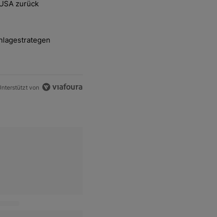
 USA zurück
delsstreit mit den USA zurück" mit 2 kommentare.
nlagestrategen
-und-Hott eines Anlagestrategen" mit 2 kommentare.
nterstützt von