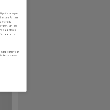
utige Kennungen
d unsere Partner
ind manche
ufrufen, um Ihre
ten am unteren
Sie in unserer
oder Zugriff auf
 Performance von