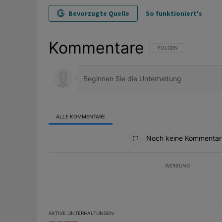
Bevorzugte Quelle
So funktioniert's
Kommentare
FOLGE DIESER UNTERHAL
FOLGEN
ALLE KOMMENTARE
Alle Kommentare
Noch keine Kommentar
WERBUNG
AKTIVE UNTERHALTUNGEN
Das Folgende ist eine Liste der am meisten kommentier