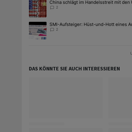
China schlägt im Handelsstreit mit den
Ein Trendartikel mit dem Titel "China schlägt im Han
2
SMI-Aufsteiger: Hüst-und-Hott eines A
Ein Trendartikel mit dem Titel "SMI-Aufsteiger: Hüst
2
U
DAS KÖNNTE SIE AUCH INTERESSIEREN