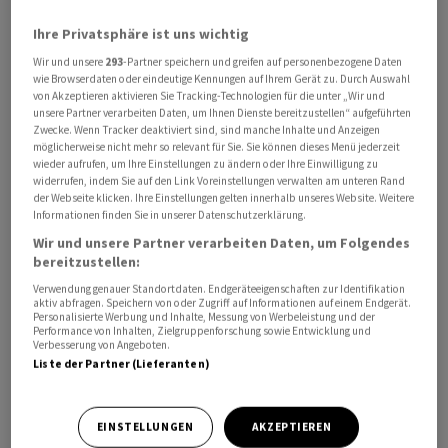
auf die Siedlungen und mache allenfalls
Ihre Privatsphäre ist uns wichtig
Vergrösserungen von Bauzonen überflüssig.
Wir und unsere
293
-Partner speichern und greifen auf personenbezogene Daten
wie Browserdaten oder eindeutige Kennungen auf Ihrem Gerät zu. Durch Auswahl
Selbstverständlich dürften bei einem Abbruch und
von Akzeptieren aktivieren Sie Tracking-Technologien für die unter „Wir und
unsere Partner verarbeiten Daten, um Ihnen Dienste bereitzustellen“ aufgeführten
Wiederaufbau dieser Gebäude die Form und das
Zwecke. Wenn Tracker deaktiviert sind, sind manche Inhalte und Anzeigen
Volumen des Gebäudes nicht ändern. Dies, damit in der
möglicherweise nicht mehr so relevant für Sie. Sie können dieses Menü jederzeit
wieder aufrufen, um Ihre Einstellungen zu ändern oder Ihre Einwilligung zu
Landwirtschaftszone keine Mehrfamilienhäuser
widerrufen, indem Sie auf den Link Voreinstellungen verwalten am unteren Rand
entstünden. Für Ruch sollen diese Lockerungen
der Webseite klicken. Ihre Einstellungen gelten innerhalb unseres Website. Weitere
Informationen finden Sie in unserer Datenschutzerklärung.
Besitzern von «altrechtlichen» Gebäuden zugute
Wir und unsere Partner verarbeiten Daten, um Folgendes
kommen, also solchen, die vor dem Inkrafttreten des
bereitzustellen:
geltenden Raumplanungsgesetzes erstellt wurden.
Verwendung genauer Standortdaten. Endgeräteeigenschaften zur Identifikation
aktiv abfragen. Speichern von oder Zugriff auf Informationen auf einem Endgerät.
Personalisierte Werbung und Inhalte, Messung von Werbeleistung und der
Eine GLP-SP-Grünen-Minderheit bekämpfte die Motion.
Performance von Inhalten, Zielgruppenforschung sowie Entwicklung und
Christophe Clivaz (Grüne/VS) sagte, erst 2023 habe das
Verbesserung von Angeboten.
Liste der Partner (Lieferanten)
Parlament eine Revision des Raumplanungsgesetzes
vorgenommen. Dabei habe es den Grundsatz der
Trennung von überbautem und unüberbautem Land
EINSTELLUNGEN
AKZEPTIEREN
verstärkt. Das vom Motionär geschilderte Problem