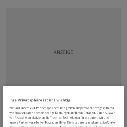
Ihre Privatsphäre ist uns wichtig
Der Nestlé-Konzern bestätigte eine entsprechende
Wir und unsere
293
-Partner speichern und greifen auf personenbezogene Daten
Meldung der Zeitung "La Voix du Nord". Nestlé hatte im
wie Browserdaten oder eindeutige Kennungen auf Ihrem Gerät zu. Durch Auswahl
März die endgültige Schliessung der Fabrik
von Akzeptieren aktivieren Sie Tracking-Technologien für die unter „Wir und
unsere Partner verarbeiten Daten, um Ihnen Dienste bereitzustellen“ aufgeführten
angekündigt.