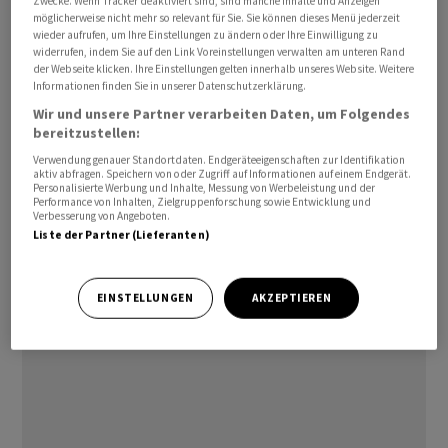
Zwecke. Wenn Tracker deaktiviert sind, sind manche Inhalte und Anzeigen
möglicherweise nicht mehr so relevant für Sie. Sie können dieses Menü jederzeit
wieder aufrufen, um Ihre Einstellungen zu ändern oder Ihre Einwilligung zu
Die Fabrik in Caudry, die seit 1982 in Betrieb ist, steht im
widerrufen, indem Sie auf den Link Voreinstellungen verwalten am unteren Rand
Zentrum des Skandals um die Tiefkühl-Pizzas mit
der Webseite klicken. Ihre Einstellungen gelten innerhalb unseres Website. Weitere
Informationen finden Sie in unserer Datenschutzerklärung.
rohem Teig der Produktreihe Fraîch'Up, die
Wir und unsere Partner verarbeiten Daten, um Folgendes
möglicherweise zum Tod von zwei Kindern und zur
bereitzustellen:
Vergiftung dutzender anderer durch das Bakterium
Verwendung genauer Standortdaten. Endgeräteeigenschaften zur Identifikation
Escherichia coli geführt haben.
aktiv abfragen. Speichern von oder Zugriff auf Informationen auf einem Endgerät.
Personalisierte Werbung und Inhalte, Messung von Werbeleistung und der
Performance von Inhalten, Zielgruppenforschung sowie Entwicklung und
Seit Mai 2022 läuft in Paris ein Ermittlungsverfahren
Verbesserung von Angeboten.
Liste der Partner (Lieferanten)
wegen fahrlässiger Tötung im Fall von zwei Opfern und
fahrlässiger Körperverletzung bei 14 weiteren Opfern,
wie eine Justizquelle berichtete.
EINSTELLUNGEN
AKZEPTIEREN