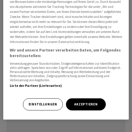
wie Browserdaten oder eindeutige Kennungen auf Ihrem Gerät zu. Durch Auswahl
Bereits seit 2023 hält Nestlé eine 49-prozentige
von Akzeptieren aktivieren Sie Tracking-Technologien für die unter „Wir und
Minderheitsbeteiligung an Yfood. Vorbehaltlich der
unsere Partner verarbeiten Daten, um Ihnen Dienste bereitzustellen“ aufgeführten
Zwecke. Wenn Tracker deaktiviert sind, sind manche Inhalte und Anzeigen
üblichen behördlichen Genehmigungen sollen die
möglicherweise nicht mehr so relevant für Sie. Sie können dieses Menü jederzeit
verbleibenden Anteile der Gründer zum 3. Juli an
wieder aufrufen, um Ihre Einstellungen zu ändern oder Ihre Einwilligung zu
widerrufen, indem Sie auf den Link Voreinstellungen verwalten am unteren Rand
Nestlé übergehen. Über die finanziellen Details der
der Webseite klicken. Ihre Einstellungen gelten innerhalb unseres Website. Weitere
Transaktion wurde Stillschweigen vereinbart.
Informationen finden Sie in unserer Datenschutzerklärung.
Wir und unsere Partner verarbeiten Daten, um Folgendes
bereitzustellen:
Yfood wurde laut Website 2017 in München gegründet
und beschäftigt über 150 Mitarbeitende.
Verwendung genauer Standortdaten. Endgeräteeigenschaften zur Identifikation
aktiv abfragen. Speichern von oder Zugriff auf Informationen auf einem Endgerät.
Personalisierte Werbung und Inhalte, Messung von Werbeleistung und der
Performance von Inhalten, Zielgruppenforschung sowie Entwicklung und
dm/ls
Verbesserung von Angeboten.
Liste der Partner (Lieferanten)
(AWP)
EINSTELLUNGEN
AKZEPTIEREN