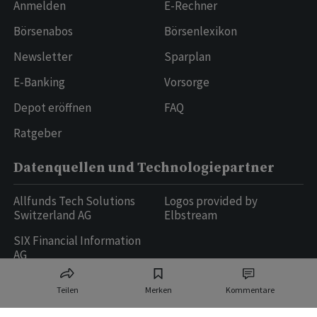
Anmelden
E-Rechner
Börsenabos
Börsenlexikon
Newsletter
Sparplan
E-Banking
Vorsorge
Depot eröffnen
FAQ
Ratgeber
Datenquellen und Technologiepartner
Allfunds Tech Solutions
Logos provided by
Switzerland AG
Elbstream
SIX Financial Information
AG
Teilen
Merken
Kommentare
Ringier AG | Ringier Medien Schweiz