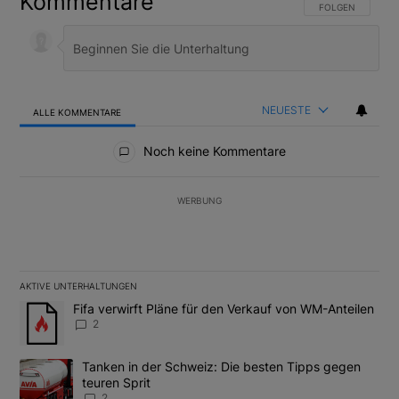
Kommentare
FOLGE DIESER U
FOLGEN
NEUESTE
ALLE KOMMENTARE
Alle Kommentare
Noch keine Kommentare
WERBUNG
AKTIVE UNTERHALTUNGEN
Das Folgende ist eine Liste der am meisten kommentierten Artikel
Ein Trendartikel mit dem Titel "Fifa verwirft Pläne für den Verk
Fifa verwirft Pläne für den Verkauf von WM-Anteilen
2
Ein Trendartikel mit dem Titel "Tanken in der Schweiz: Die best
Tanken in der Schweiz: Die besten Tipps gegen
teuren Sprit
2