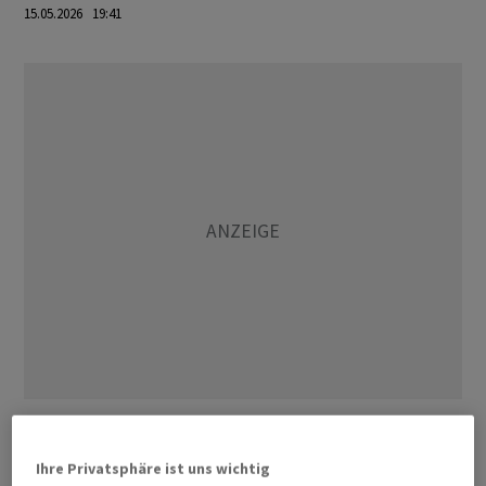
15.05.2026 19:41
Damit werde das ursprünglich für den 27. Mai erwartete
Urteil voraussichtlich verschoben, bis die
Ihre Privatsphäre ist uns wichtig
Berufungsinstanz über den Punkt entschieden habe.