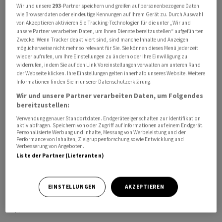
Wir und unsere
293
-Partner speichern und greifen auf personenbezogene Daten
Die Parteien seien nun für den 25. Juni vorgeladen
wie Browserdaten oder eindeutige Kennungen auf Ihrem Gerät zu. Durch Auswahl
worden, wie Anwälte von Umwelt- und
von Akzeptieren aktivieren Sie Tracking-Technologien für die unter „Wir und
unsere Partner verarbeiten Daten, um Ihnen Dienste bereitzustellen“ aufgeführten
Antikorruptionsverbänden gegenüber AFP bestätigten.
Zwecke. Wenn Tracker deaktiviert sind, sind manche Inhalte und Anzeigen
möglicherweise nicht mehr so relevant für Sie. Sie können dieses Menü jederzeit
wieder aufrufen, um Ihre Einstellungen zu ändern oder Ihre Einwilligung zu
Das Gericht hatte zum Prozessauftakt im März die
widerrufen, indem Sie auf den Link Voreinstellungen verwalten am unteren Rand
meisten der von der Staatsanwaltschaft in Auftrag
der Webseite klicken. Ihre Einstellungen gelten innerhalb unseres Website. Weitere
Informationen finden Sie in unserer Datenschutzerklärung.
gegebenen Gutachten gegen Nestlé Waters annulliert,
Wir und unsere Partner verarbeiten Daten, um Folgendes
darunter Analysen zum Mikroplastikgehalt sowie
bereitzustellen:
Berichte von beratenden Ingenieuren.
Verwendung genauer Standortdaten. Endgeräteeigenschaften zur Identifikation
aktiv abfragen. Speichern von oder Zugriff auf Informationen auf einem Endgerät.
Personalisierte Werbung und Inhalte, Messung von Werbeleistung und der
Dem Unternehmen wird vorgeworfen, in den 1960er und
Performance von Inhalten, Zielgruppenforschung sowie Entwicklung und
1970er Jahren illegale Deponien in der Nähe seiner
Verbesserung von Angeboten.
Liste der Partner (Lieferanten)
Mineralwasser-Abfüllanlagen betrieben zu haben. Auf
den Flächen sollen sich insgesamt mehr als 473'000
Kubikmeter Abfälle befunden haben.
EINSTELLUNGEN
AKZEPTIEREN
tp/