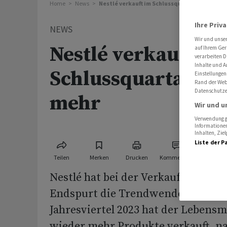
Home
News
Nestlé verkauft im Schlussquartal 2023 wied
Ihre Priv
NEWS
Wir und unse
Nestlé verkauft im
auf Ihrem Ger
verarbeiten D
Inhalte und A
Schlussquartal 20
Einstellungen
Rand der Webs
Datenschutze
mehr
Wir und u
Verwendung ge
Informationen
Inhalten, Zi
Liste der P
Teilen
Merken
Drucken
Kommentare
Nestlé hat bei der Verkaufsmenge 
Endspurt die Trendwende geschafft
Jahresviertel 2023 hat der Lebensm
wieder mehr Produkte verkauft, n