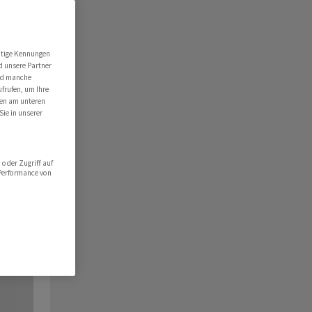
utige Kennungen
d unsere Partner
ind manche
ufrufen, um Ihre
ten am unteren
Sie in unserer
oder Zugriff auf
 Performance von