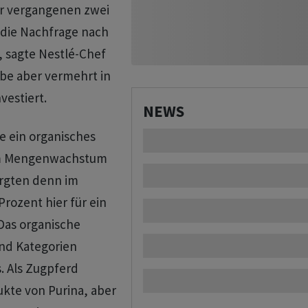
der vergangenen zwei
die Nachfrage nach
 sagte Nestlé-Chef
abe aber vermehrt in
estiert.
NEWS
e ein organisches
em Mengenwachstum
orgten denn im
rozent hier für ein
 Das organische
nd Kategorien
. Als Zugpferd
kte von Purina, aber