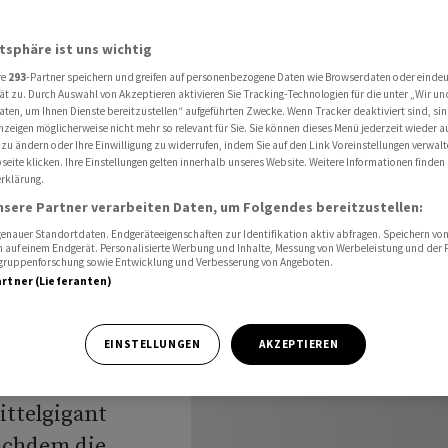
er mehr
atsphäre ist uns wichtig
re
293
-Partner speichern und greifen auf personenbezogene Daten wie Browserdaten oder einde
ät zu. Durch Auswahl von Akzeptieren aktivieren Sie Tracking-Technologien für die unter „Wir un
aten, um Ihnen Dienste bereitzustellen“ aufgeführten Zwecke. Wenn Tracker deaktiviert sind, s
nzeigen möglicherweise nicht mehr so relevant für Sie. Sie können dieses Menü jederzeit wieder a
23 wieder
 zu ändern oder Ihre Einwilligung zu widerrufen, indem Sie auf den Link Voreinstellungen verwal
eite klicken. Ihre Einstellungen gelten innerhalb unseres Website. Weitere Informationen finden 
rklärung.
nsere Partner verarbeiten Daten, um Folgendes bereitzustellen:
nauer Standortdaten. Endgeräteeigenschaften zur Identifikation aktiv abfragen. Speichern von 
 auf einem Endgerät. Personalisierte Werbung und Inhalte, Messung von Werbeleistung und der
elgruppenforschung sowie Entwicklung und Verbesserung von Angeboten.
artner (Lieferanten)
mit einem
EINSTELLUNGEN
AKZEPTIEREN
: Im letzten
ittelgigant
achdem die