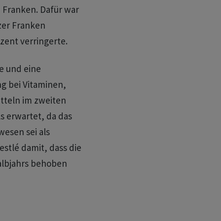
n Franken. Dafür war
izer Franken
zent verringerte.
e und eine
 bei Vitaminen,
tteln im zweiten
s erwartet, da das
esen sei als
tlé damit, dass die
albjahrs behoben