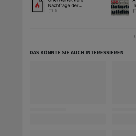
Nachfrage der
I
Zentralbanken könnte
S
5
Goldpreis weiter belasten
l
A
U
DAS KÖNNTE SIE AUCH INTERESSIEREN