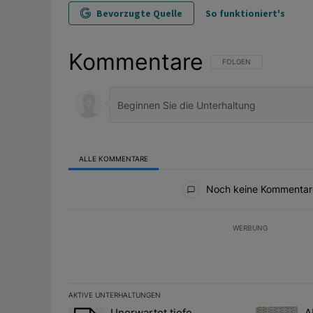
Bevorzugte Quelle
So funktioniert's
Kommentare
FOLGE DIESER UNTERHAL
FOLGEN
ALLE KOMMENTARE
Alle Kommentare
Noch keine Kommentar
WERBUNG
AKTIVE UNTERHALTUNGEN
Das Folgende ist eine Liste der am meisten kommentier
Unerwartet tiefe
A
Ein Trendartikel mit dem Titel "Unerwartet tiefe Nac
Ein Trendart