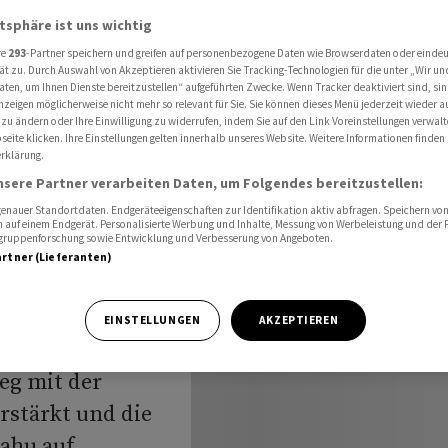
r Hisbollah'
atsphäre ist uns wichtig
re
293
-Partner speichern und greifen auf personenbezogene Daten wie Browserdaten oder einde
ät zu. Durch Auswahl von Akzeptieren aktivieren Sie Tracking-Technologien für die unter „Wir un
aten, um Ihnen Dienste bereitzustellen“ aufgeführten Zwecke. Wenn Tracker deaktiviert sind, s
finden
nzeigen möglicherweise nicht mehr so relevant für Sie. Sie können dieses Menü jederzeit wieder a
 zu ändern oder Ihre Einwilligung zu widerrufen, indem Sie auf den Link Voreinstellungen verwal
er
eite klicken. Ihre Einstellungen gelten innerhalb unseres Website. Weitere Informationen finden 
rklärung.
nsere Partner verarbeiten Daten, um Folgendes bereitzustellen:
nauer Standortdaten. Endgeräteeigenschaften zur Identifikation aktiv abfragen. Speichern von 
 auf einem Endgerät. Personalisierte Werbung und Inhalte, Messung von Werbeleistung und der
elgruppenforschung sowie Entwicklung und Verbesserung von Angeboten.
artner (Lieferanten)
EINSTELLUNGEN
AKZEPTIEREN
räsident
eg mit der
rstärkt und die
jahu auf