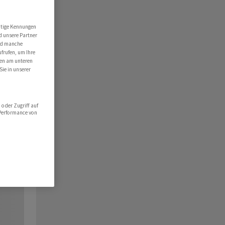
utige Kennungen
d unsere Partner
ind manche
ufrufen, um Ihre
ten am unteren
Sie in unserer
oder Zugriff auf
 Performance von