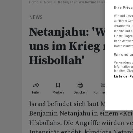
Home
News
Netanjahu: 'Wir befinden uns im Krieg mit de
Ihre Priv
NEWS
Wir und unse
auf Ihrem Ger
verarbeiten D
Netanjahu: 'Wir be
Inhalte und A
Einstellungen
uns im Krieg mit d
Rand der Webs
Datenschutze
Wir und u
Hisbollah'
Verwendung ge
Informationen
Inhalten, Zi
Liste der P
Teilen
Merken
Drucken
Kommentare
Israel befindet sich laut Ministerp
Benjamin Netanjahu in einem «Kri
Hisbollah». Die Angriffe würden ve
Intensität erhöht, kündigte Netan