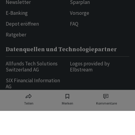
Newsletter
Sparplan
E-Banking
Vorsorge
Depot eröffnen
FAQ
Ratgeber
Datenquellen und Technologiepartner
Allfunds Tech Solutions
Logos provided by
Switzerland AG
Elbstream
SIX Financial Information
AG
Teilen
Merken
Kommentare
Ringier AG | Ringier Medien Schweiz
16
weitere Publikationen