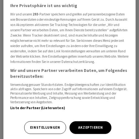
Netanjahu bezeichnete die Mitglieder der schiitischen
Ihre Privatsphäre ist uns wichtig
Organisation als Terroristen. «Aber wir nehmen den Fuss
Wir und unsere
293
-Partner speichern und greifen auf personenbezogene Daten
wie Browserdaten oder eindeutige Kennungen auf Ihrem Gerät zu. Durch Auswahl
nicht vom Gas», sagte Netanjahu. «Im Gegenteil, ich
von Akzeptieren aktivieren Sie Tracking-Technologien für die unter „Wir und
habe gesagt, man solle noch stärker aufs Gas drücken.
unsere Partner verarbeiten Daten, um Ihnen Dienste bereitzustellen“ aufgeführten
Zwecke. Wenn Tracker deaktiviert sind, sind manche Inhalte und Anzeigen
Wir werden sie hart treffen.»
möglicherweise nicht mehr so relevant für Sie. Sie können dieses Menü jederzeit
wieder aufrufen, um Ihre Einstellungen zu ändern oder Ihre Einwilligung zu
Die israelische Armee gab auf X bekannt, sie habe mehr
widerrufen, indem Sie auf den Link Voreinstellungen verwalten am unteren Rand
der Webseite klicken. Ihre Einstellungen gelten innerhalb unseres Website. Weitere
als 70 Standorte und Ziele der Hisbollah im Libanon
Informationen finden Sie in unserer Datenschutzerklärung.
angegriffen. Allein in der Umgebung der
Wir und unsere Partner verarbeiten Daten, um Folgendes
südlibanesischen Küstenstadt Tyros seien es zehn
bereitzustellen:
Kommandozentralen sowie Waffenlager gewesen.
Verwendung genauer Standortdaten. Endgeräteeigenschaften zur Identifikation
aktiv abfragen. Speichern von oder Zugriff auf Informationen auf einem Endgerät.
Personalisierte Werbung und Inhalte, Messung von Werbeleistung und der
Diese Angaben lassen sich derzeit nicht unabhängig
Performance von Inhalten, Zielgruppenforschung sowie Entwicklung und
Verbesserung von Angeboten.
überprüfen.
Liste der Partner (Lieferanten)
EINSTELLUNGEN
AKZEPTIEREN