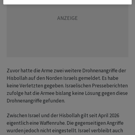
Zuvor hatte die Arme zwei weitere Drohnenangriffe der
Hisbollah auf den Norden Israels gemeldet. Es habe
keine Verletzten gegeben. Israelischen Presseberichten
zufolge hat die Armee bislang keine Lösung gegen diese
Drohnenangriffe gefunden.
Zwischen Israel und der Hisbollah gilt seit April 2026
eigentlich eine Waffenruhe. Die gegenseitigen Angriffe
wurden jedoch nicht eingestellt. Israel verbleibt auch