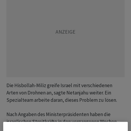
Die Hisbollah-Miliz greife Israel mit verschiedenen
Arten von Drohnen an, sagte Netanjahu weiter. Ein
Spezialteam arbeite daran, dieses Problem zu lösen.
Nach Angaben des Ministerpräsidenten haben die
israelischen Streitkräfte in den vergangenen Wochen
mehr als 600 Kämpfer der Hisbollah-Miliz getötet.