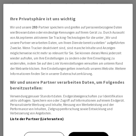
Raketenalarm gegeben. Dabei wurde auch über
parallele Raketenangriffe aus dem Iran und vom
Ihre Privatsphäre ist uns wichtig
Libanon aus auf den jüdischen Staat berichtet. Ein
Wir und unsere
293
-Partner speichern und greifen auf personenbezogene Daten
Einwohner Tel Avivs berichtete von gewaltigen
wie Browserdaten oder eindeutige Kennungen auf Ihrem Gerät zu. Durch Auswahl
Knallgeräuschen. Es gab zunächst keine Berichte über
von Akzeptieren aktivieren Sie Tracking-Technologien für die unter „Wir und
Verletzte. Am Vortag waren nach Angaben des
unsere Partner verarbeiten Daten, um Ihnen Dienste bereitzustellen“ aufgeführten
Zwecke. Wenn Tracker deaktiviert sind, sind manche Inhalte und Anzeigen
israelischen Rettungsdienstes Magen David Adom
möglicherweise nicht mehr so relevant für Sie. Sie können dieses Menü jederzeit
Dutzende von Menschen verletzt worden.
wieder aufrufen, um Ihre Einstellungen zu ändern oder Ihre Einwilligung zu
widerrufen, indem Sie auf den Link Voreinstellungen verwalten am unteren Rand
der Webseite klicken. Ihre Einstellungen gelten innerhalb unseres Website. Weitere
Lokale Medien im Libanon berichteten von Angriffen in
Informationen finden Sie in unserer Datenschutzerklärung.
den als Dahija bekannten Vororten der Hauptstadt
Wir und unsere Partner verarbeiten Daten, um Folgendes
bereitzustellen:
Beirut. Dabei wurden auch zwei Autos getroffen. Drei
Menschen kamen nach Angaben des
Verwendung genauer Standortdaten. Endgeräteeigenschaften zur Identifikation
aktiv abfragen. Speichern von oder Zugriff auf Informationen auf einem Endgerät.
Gesundheitsministeriums ums Leben. Auch ein
Personalisierte Werbung und Inhalte, Messung von Werbeleistung und der
Performance von Inhalten, Zielgruppenforschung sowie Entwicklung und
palästinensisches Flüchtlingslager nahe Tripoli im
Verbesserung von Angeboten.
Norden des Libanons wurde nach libanesischen
Liste der Partner (Lieferanten)
Angaben getroffen. Dabei seien zwei Menschen getötet
worden, meldete das Gesundheitsministerium