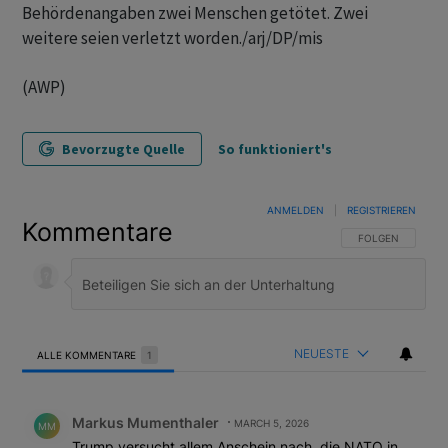
Behördenangaben zwei Menschen getötet. Zwei
weitere seien verletzt worden./arj/DP/mis
(AWP)
Bevorzugte Quelle
So funktioniert's
ANMELDEN
|
REGISTRIEREN
Kommentare
FOLGE DIESER U
FOLGEN
NEUESTE
ALLE KOMMENTARE
1
Alle Kommentare
Kommentar von Markus Mumenthaler.
Markus Mumenthaler
MARCH 5, 2026
MM
Trump versucht allem Anschein nach, die NATO in