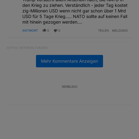
den Krieg zu ziehen. Verständlich - jeder Tag kostet
zig-Millionen USD wenn nicht gar schon über 1 Mrd
USD für 5 Tage Krieg..... NATO sollte auf keinen Fall
mit hinein gezogen werden....
ANTWORT
0
0
TEILEN
MELDUNG
AKTIVE UNTERHALTUNGEN
Das Folgende ist eine Liste der am meisten kommentierten Artikel
Ein Trendartikel mit dem Titel "Fifa verwirft Pläne für den Verk
Fifa verwirft Pläne für den Verkauf von WM-Anteilen
Mehr Kommentare Anzeigen
2
Ein Trendartikel mit dem Titel "Tanken in der Schweiz: Die best
Tanken in der Schweiz: Die besten Tipps gegen
teuren Sprit
2
WERBUNG
Unterstützt von