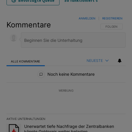
Bevorzugte Quelle
So funktioniert's
ANMELDEN
|
REGISTRIEREN
Kommentare
FOLGE DIESER U
FOLGEN
NEUESTE
ALLE KOMMENTARE
Alle Kommentare
Noch keine Kommentare
WERBUNG
AKTIVE UNTERHALTUNGEN
Das Folgende ist eine Liste der am meisten kommentierten Artikel
Ein Trendartikel mit dem Titel "Unerwartet tiefe Nachfrage der 
Unerwartet tiefe Nachfrage der Zentralbanken
könnte Goldpreis weiter belasten