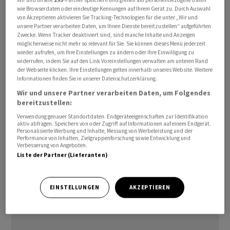
wie Browserdaten oder eindeutige Kennungen auf Ihrem Gerät zu. Durch Auswahl
abgezogen.
von Akzeptieren aktivieren Sie Tracking-Technologien für die unter „Wir und
unsere Partner verarbeiten Daten, um Ihnen Dienste bereitzustellen“ aufgeführten
Zwecke. Wenn Tracker deaktiviert sind, sind manche Inhalte und Anzeigen
Netanjahu unter Druck
möglicherweise nicht mehr so relevant für Sie. Sie können dieses Menü jederzeit
wieder aufrufen, um Ihre Einstellungen zu ändern oder Ihre Einwilligung zu
Bei Angriffen auf Ziele im Libanon waren nach
widerrufen, indem Sie auf den Link Voreinstellungen verwalten am unteren Rand
der Webseite klicken. Ihre Einstellungen gelten innerhalb unseres Website. Weitere
libanesischen Angaben zuvor elf Menschen getötet
Informationen finden Sie in unserer Datenschutzerklärung.
worden. Insgesamt sind laut israelischem Militär in der
Wir und unsere Partner verarbeiten Daten, um Folgendes
jüngsten Angriffswelle mehr als 100 Hisbollah-Ziele in
bereitzustellen:
der Bekaa-Ebene und anderen Orten im Süden des
Verwendung genauer Standortdaten. Endgeräteeigenschaften zur Identifikation
aktiv abfragen. Speichern von oder Zugriff auf Informationen auf einem Endgerät.
Landes angegriffen worden. Israels Ministerpräsident
Personalisierte Werbung und Inhalte, Messung von Werbeleistung und der
Benjamin Netanjahu steht innenpolitisch unter Druck,
Performance von Inhalten, Zielgruppenforschung sowie Entwicklung und
Verbesserung von Angeboten.
die Angriffe auszuweiten, auch wenn dies einen Konflikt
Liste der Partner (Lieferanten)
mit US-Präsident Donald Trump auslösen sollte.
EINSTELLUNGEN
AKZEPTIEREN