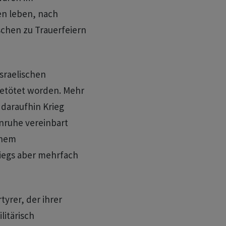
en leben, nach
schen zu Trauerfeiern
sraelischen
 getötet worden. Mehr
 daraufhin Krieg
enruhe vereinbart
inem
egs aber mehrfach
yrer, der ihrer
litärisch