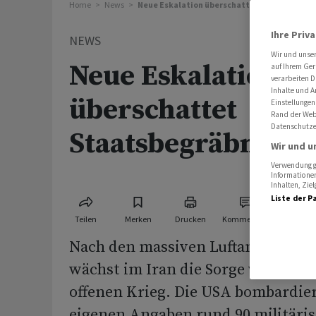
Home
News
Neue Eskalation überschattet Staatsbegräbn
Ihre Priv
NEWS
Wir und unse
Neue Eskalation
auf Ihrem Ger
verarbeiten D
Inhalte und A
überschattet
Einstellungen
Rand der Webs
Datenschutze
Staatsbegräbnis im
Wir und u
Verwendung ge
Informationen
Inhalten, Zi
Liste der P
Teilen
Merken
Drucken
Kommentare
Nach den massiven Luftangriffen d
wächst im Iran die Sorge vor eine
offenen Krieg. Die USA bombardie
eigenen Angaben rund 90 militärisc