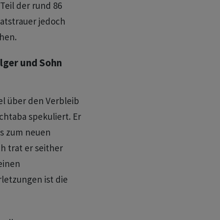
Teil der rund 86
atstrauer jedoch
hen.
lger und Sohn
el über den Verbleib
taba spekuliert. Er
rs zum neuen
 trat er seither
einen
letzungen ist die