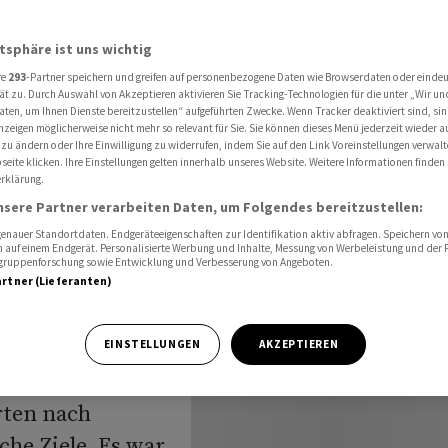
is im Iran
atsphäre ist uns wichtig
re
293
-Partner speichern und greifen auf personenbezogene Daten wie Browserdaten oder einde
ät zu. Durch Auswahl von Akzeptieren aktivieren Sie Tracking-Technologien für die unter „Wir un
aten, um Ihnen Dienste bereitzustellen“ aufgeführten Zwecke. Wenn Tracker deaktiviert sind, s
nzeigen möglicherweise nicht mehr so relevant für Sie. Sie können dieses Menü jederzeit wieder a
 zu ändern oder Ihre Einwilligung zu widerrufen, indem Sie auf den Link Voreinstellungen verwal
eite klicken. Ihre Einstellungen gelten innerhalb unseres Website. Weitere Informationen finden 
rklärung.
 Iran
nsere Partner verarbeiten Daten, um Folgendes bereitzustellen:
nauer Standortdaten. Endgeräteeigenschaften zur Identifikation aktiv abfragen. Speichern von 
 auf einem Endgerät. Personalisierte Werbung und Inhalte, Messung von Werbeleistung und der
elgruppenforschung sowie Entwicklung und Verbesserung von Angeboten.
artner (Lieferanten)
es US-Militärs
EINSTELLUNGEN
AKZEPTIEREN
r Rückkehr zum
rten nach
he Ziele. Es war