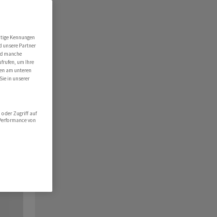
utige Kennungen
d unsere Partner
ind manche
ufrufen, um Ihre
ten am unteren
Sie in unserer
oder Zugriff auf
 Performance von