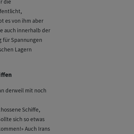
r die
fentlicht,
t es von ihm aber
e auch innerhalb der
ng für Spannungen
ischen Lagern
iffen
n derweil mit noch
hossene Schiffe,
Sollte sich so etwas
 kommen!» Auch Irans