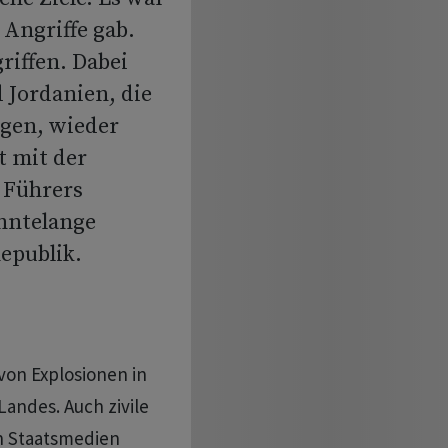
 Angriffe gab.
riffen. Dabei
 Jordanien, die
rgen, wieder
t mit der
 Führers
ehntelange
Republik.
von Explosionen in
andes. Auch zivile
on Staatsmedien