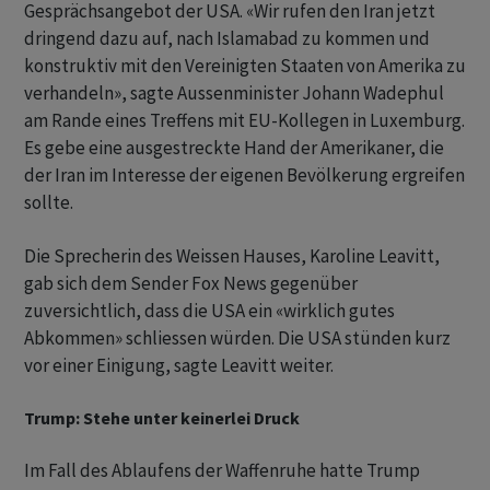
Gesprächsangebot der USA. «Wir rufen den Iran jetzt
dringend dazu auf, nach Islamabad zu kommen und
konstruktiv mit den Vereinigten Staaten von Amerika zu
verhandeln», sagte Aussenminister Johann Wadephul
am Rande eines Treffens mit EU-Kollegen in Luxemburg.
Es gebe eine ausgestreckte Hand der Amerikaner, die
der Iran im Interesse der eigenen Bevölkerung ergreifen
sollte.
Die Sprecherin des Weissen Hauses, Karoline Leavitt,
gab sich dem Sender Fox News gegenüber
zuversichtlich, dass die USA ein «wirklich gutes
Abkommen» schliessen würden. Die USA stünden kurz
vor einer Einigung, sagte Leavitt weiter.
Trump: Stehe unter keinerlei Druck
Im Fall des Ablaufens der Waffenruhe hatte Trump