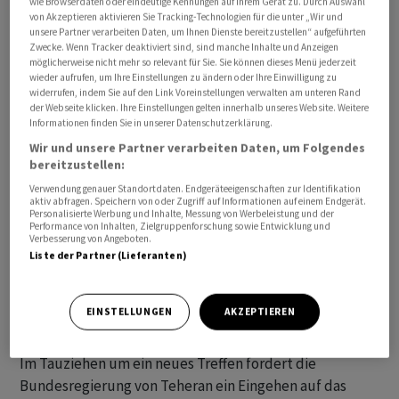
wie Browserdaten oder eindeutige Kennungen auf Ihrem Gerät zu. Durch Auswahl
hiess es.
von Akzeptieren aktivieren Sie Tracking-Technologien für die unter „Wir und
unsere Partner verarbeiten Daten, um Ihnen Dienste bereitzustellen“ aufgeführten
Zwecke. Wenn Tracker deaktiviert sind, sind manche Inhalte und Anzeigen
möglicherweise nicht mehr so relevant für Sie. Sie können dieses Menü jederzeit
wieder aufrufen, um Ihre Einstellungen zu ändern oder Ihre Einwilligung zu
widerrufen, indem Sie auf den Link Voreinstellungen verwalten am unteren Rand
der Webseite klicken. Ihre Einstellungen gelten innerhalb unseres Website. Weitere
Informationen finden Sie in unserer Datenschutzerklärung.
Wir und unsere Partner verarbeiten Daten, um Folgendes
bereitzustellen:
Verwendung genauer Standortdaten. Endgeräteeigenschaften zur Identifikation
aktiv abfragen. Speichern von oder Zugriff auf Informationen auf einem Endgerät.
Personalisierte Werbung und Inhalte, Messung von Werbeleistung und der
Performance von Inhalten, Zielgruppenforschung sowie Entwicklung und
Verbesserung von Angeboten.
Liste der Partner (Lieferanten)
EINSTELLUNGEN
AKZEPTIEREN
Bundesregierung fordert Iran zu Dialog auf
Im Tauziehen um ein neues Treffen fordert die
Bundesregierung von Teheran ein Eingehen auf das