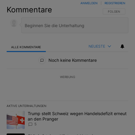
ANMELDEN
|
REGISTRIEREN
Kommentare
FOLGE DIESER U
FOLGEN
NEUESTE
ALLE KOMMENTARE
Alle Kommentare
Noch keine Kommentare
WERBUNG
AKTIVE UNTERHALTUNGEN
Das Folgende ist eine Liste der am meisten kommentierten Artikel
Ein Trendartikel mit dem Titel "Trump stellt Schweiz wegen Hand
Trump stellt Schweiz wegen Handelsdefizit erneut
an den Pranger
5