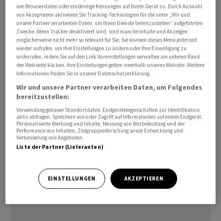
wie Browserdaten oder eindeutige Kennungen auf Ihrem Gerät zu. Durch Auswahl
von Akzeptieren aktivieren Sie Tracking-Technologien für die unter „Wir und
Die Schweiz führt neue Massnahmen im Bereich der
unsere Partner verarbeiten Daten, um Ihnen Dienste bereitzustellen“ aufgeführten
Rohstoffe ein. Damit will sie verhindern, dass ihr
Zwecke. Wenn Tracker deaktiviert sind, sind manche Inhalte und Anzeigen
möglicherweise nicht mehr so relevant für Sie. Sie können dieses Menü jederzeit
Hoheitsgebiet zur Umgehung der von der EU
wieder aufrufen, um Ihre Einstellungen zu ändern oder Ihre Einwilligung zu
verhängten Sanktionen genutzt wird.
widerrufen, indem Sie auf den Link Voreinstellungen verwalten am unteren Rand
der Webseite klicken. Ihre Einstellungen gelten innerhalb unseres Website. Weitere
Informationen finden Sie in unserer Datenschutzerklärung.
Der Bundesrat hatte bereits 2007 die von der Uno gegen
Wir und unsere Partner verarbeiten Daten, um Folgendes
den Iran verhängten Sanktionen und 2011 diejenigen
bereitzustellen:
der EU übernommen. Diese Massnahmen wurden 2016
Verwendung genauer Standortdaten. Endgeräteeigenschaften zur Identifikation
aktiv abfragen. Speichern von oder Zugriff auf Informationen auf einem Endgerät.
nach Inkrafttreten des Atomabkommens mit dem Iran
Personalisierte Werbung und Inhalte, Messung von Werbeleistung und der
von der EU und der Uno wieder gelockert. Die USA
Performance von Inhalten, Zielgruppenforschung sowie Entwicklung und
Verbesserung von Angeboten.
hatten beschlossen, sich aus diesem Abkommen
Liste der Partner (Lieferanten)
zurückzuziehen.
EINSTELLUNGEN
AKZEPTIEREN
(AWP)