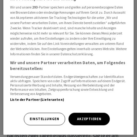
Wir und unsere
293
-Partner speichern und greifen auf personenbezogene Daten
wie Browserdaten oder eindeutige Kennungen auf Ihrem Gerät zu. Durch Auswahl
Sharif ist seit Mittwoch auf einer mehrtägigen Reise
von Akzeptieren aktivieren Sie Tracking-Technologien für die unter „Wir und
unterwegs, die ihn nach Saudi-Arabien, Katar und in die
unsere Partner verarbeiten Daten, um Ihnen Dienste bereitzustellen“ aufgeführten
Zwecke. Wenn Tracker deaktiviert sind, sind manche Inhalte und Anzeigen
Türkei führt. Pakistans Armeechef, Feldmarschall Asim
möglicherweise nicht mehr so relevant für Sie. Sie können dieses Menü jederzeit
Munir, war am Mittwoch zu Gesprächen in der iranischen
wieder aufrufen, um Ihre Einstellungen zu ändern oder Ihre Einwilligung zu
widerrufen, indem Sie auf den Link Voreinstellungen verwalten am unteren Rand
Hauptstadt Teheran eingetroffen. Munir gilt als einer
der Webseite klicken. Ihre Einstellungen gelten innerhalb unseres Website. Weitere
der einflussreichsten Vermittler zwischen den USA und
Informationen finden Sie in unserer Datenschutzerklärung.
dem Iran.
Wir und unsere Partner verarbeiten Daten, um Folgendes
bereitzustellen:
Trump stellt zweite Verhandlungsrunde in Aussicht
Verwendung genauer Standortdaten. Endgeräteeigenschaften zur Identifikation
aktiv abfragen. Speichern von oder Zugriff auf Informationen auf einem Endgerät.
Personalisierte Werbung und Inhalte, Messung von Werbeleistung und der
Bis zum kommenden Mittwoch gilt eine Waffenruhe
Performance von Inhalten, Zielgruppenforschung sowie Entwicklung und
Verbesserung von Angeboten.
zwischen den USA und dem Iran. Erste Verhandlungen in
Liste der Partner (Lieferanten)
Islamabad zwischen den Kriegsparteien endeten am
vergangenen Wochenende ohne Ergebnis. US-Präsident
EINSTELLUNGEN
AKZEPTIEREN
Donald Trump stellte zuletzt eine zweite
Verhandlungsrunde in Aussicht. Es «könnte in den
nächsten zwei Tagen etwas passieren», sagte er am