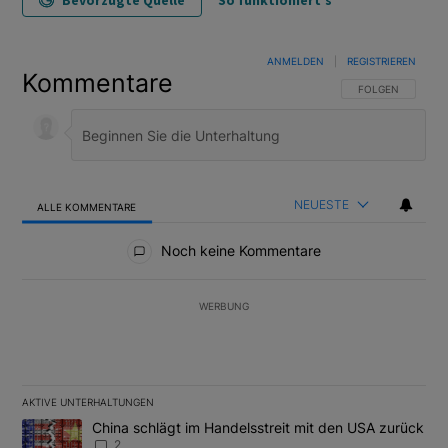
Bevorzugte Quelle
So funktioniert's
ANMELDEN
|
REGISTRIEREN
Kommentare
FOLGE DIESER U
FOLGEN
NEUESTE
ALLE KOMMENTARE
Alle Kommentare
Noch keine Kommentare
WERBUNG
AKTIVE UNTERHALTUNGEN
Das Folgende ist eine Liste der am meisten kommentierten Artikel
Ein Trendartikel mit dem Titel "China schlägt im Handelsstreit m
China schlägt im Handelsstreit mit den USA zurück
2