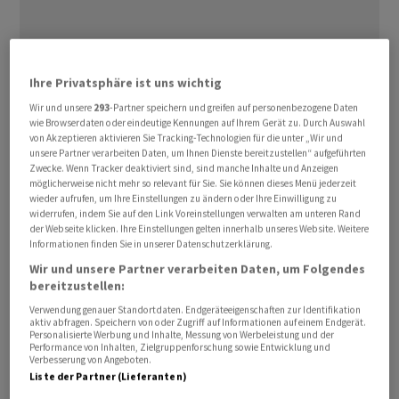
Ihre Privatsphäre ist uns wichtig
Zwangsarbeiter sollen beim Bau einer Teststrecke von
Wir und unsere
293
-Partner speichern und greifen auf personenbezogene Daten
VW
in Turpan zum Einsatz gekommen sein, wie das
wie Browserdaten oder eindeutige Kennungen auf Ihrem Gerät zu. Durch Auswahl
von Akzeptieren aktivieren Sie Tracking-Technologien für die unter „Wir und
«Handelsblatt» am Mittwoch berichtete. Das Blatt
unsere Partner verarbeiten Daten, um Ihnen Dienste bereitzustellen“ aufgeführten
beruft sich auf Aussagen von Adrian Zenz, einem auf
Zwecke. Wenn Tracker deaktiviert sind, sind manche Inhalte und Anzeigen
Menschenrechtsverletzungen in China spezialisierten
möglicherweise nicht mehr so relevant für Sie. Sie können dieses Menü jederzeit
wieder aufrufen, um Ihre Einstellungen zu ändern oder Ihre Einwilligung zu
Wissenschaftler.
widerrufen, indem Sie auf den Link Voreinstellungen verwalten am unteren Rand
der Webseite klicken. Ihre Einstellungen gelten innerhalb unseres Website. Weitere
Informationen finden Sie in unserer Datenschutzerklärung.
«Auf der Webseite der Unternehmen, die die
VW
-Saic-
Wir und unsere Partner verarbeiten Daten, um Folgendes
Teststrecke gebaut haben, finden sich eindeutige
bereitzustellen:
Belege dafür, dass in der Bauphase uigurische
Verwendung genauer Standortdaten. Endgeräteeigenschaften zur Identifikation
Zwangsarbeiter eingesetzt wurden, die über Arbeiter-
aktiv abfragen. Speichern von oder Zugriff auf Informationen auf einem Endgerät.
Personalisierte Werbung und Inhalte, Messung von Werbeleistung und der
Transferprogramme und sogenannte
Performance von Inhalten, Zielgruppenforschung sowie Entwicklung und
Verbesserung von Angeboten.
Armutsbekämpfungs-Massnahmen eingestellt
Liste der Partner (Lieferanten)
wurden», sagte Zenz, der in den USA bei einer Stiftung