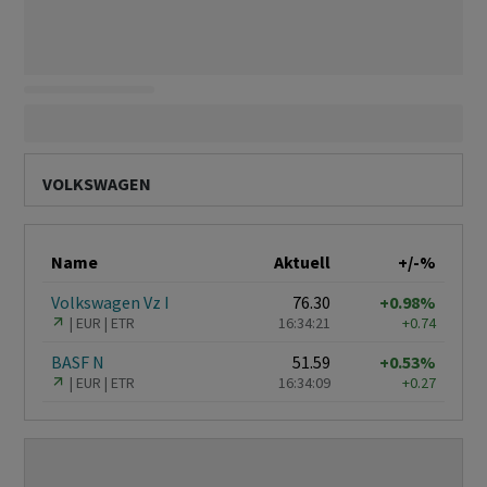
VOLKSWAGEN
Name
Aktuell
+/-%
Volkswagen Vz I
76.30
+0.98%
EUR
ETR
16:34:21
+0.74
BASF N
51.59
+0.53%
EUR
ETR
16:34:09
+0.27