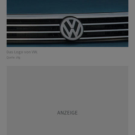
Das Logo von VW.
Quelle:
zVg