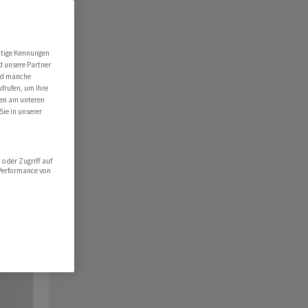
utige Kennungen
d unsere Partner
ind manche
ufrufen, um Ihre
ten am unteren
Sie in unserer
oder Zugriff auf
 Performance von