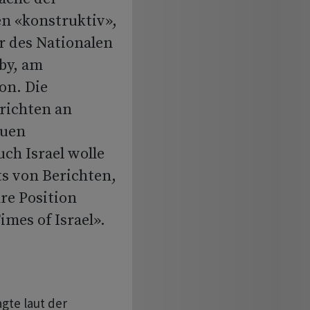
en «konstruktiv»,
 des Nationalen
by, am
on. Die
richten an
euen
h Israel wolle
ts von Berichten,
re Position
mes of Israel».
agte laut der