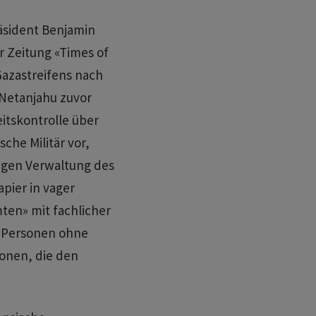
räsident Benjamin
r Zeitung «Times of
Gazastreifens nach
 Netanjahu zuvor
eitskontrolle über
che Militär vor,
tigen Verwaltung des
pier in vager
ten» mit fachlicher
m Personen ohne
onen, die den