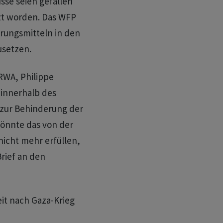
se seien gefallen
zt worden. Das WFP
rungsmitteln in den
setzen.
RWA, Philippe
n innerhalb des
 zur Behinderung der
könnte das von der
icht mehr erfüllen,
rief an den
eit nach Gaza-Krieg