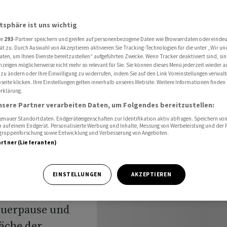
 Die Nacht im Überblick
atsphäre ist uns wichtig
re
293
-Partner speichern und greifen auf personenbezogene Daten wie Browserdaten oder einde
eisel-
ät zu. Durch Auswahl von Akzeptieren aktivieren Sie Tracking-Technologien für die unter „Wir un
aten, um Ihnen Dienste bereitzustellen“ aufgeführten Zwecke. Wenn Tracker deaktiviert sind, s
nzeigen möglicherweise nicht mehr so relevant für Sie. Sie können dieses Menü jederzeit wieder a
 - Die
 zu ändern oder Ihre Einwilligung zu widerrufen, indem Sie auf den Link Voreinstellungen verwal
eite klicken. Ihre Einstellungen gelten innerhalb unseres Website. Weitere Informationen finden 
rklärung.
k
nsere Partner verarbeiten Daten, um Folgendes bereitzustellen:
nauer Standortdaten. Endgeräteeigenschaften zur Identifikation aktiv abfragen. Speichern von 
 auf einem Endgerät. Personalisierte Werbung und Inhalte, Messung von Werbeleistung und der
elgruppenforschung sowie Entwicklung und Verbesserung von Angeboten.
artner (Lieferanten)
ach wochenlangem
EINSTELLUNGEN
AKZEPTIEREN
che Fortschritte
euerpause und
räche der