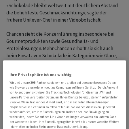
«Schokolade bleibt weltweit mit deutlichem Abstand
die beliebteste Geschmacksrichtung», sagte der
frühere Unilever-Chef in einer Videobotschaft.
Chancen sieht die Konzernführung insbesondere bei
Gourmetprodukten sowie Gesundheits- und
Proteinlösungen. Mehr Chancen erhofft sie sich auch
beim Einsatz von Schokolade in Kategorien wie Glace,
Backwaren oder Energieriegeln.
Ihre Privatsphäre ist uns wichtig
Heute entfällt knapp ein Drittel des Volumens auf
Wir und unsere
293
-Partner speichern und greifen auf personenbezogene Daten
Gourmetprodukte, Spezialitäten und hochwertige
wie Browserdaten oder eindeutige Kennungen auf Ihrem Gerät zu. Durch Auswahl
Kakaopulver. Diesen Anteil will Schumacher erhöhen,
von Akzeptieren aktivieren Sie Tracking-Technologien für die unter „Wir und
unsere Partner verarbeiten Daten, um Ihnen Dienste bereitzustellen“ aufgeführten
wie er vor Analysten erklärte.
Zwecke. Wenn Tracker deaktiviert sind, sind manche Inhalte und Anzeigen
möglicherweise nicht mehr so relevant für Sie. Sie können dieses Menü jederzeit
Künftig will Barry Callebaut zudem stärker als
wieder aufrufen, um Ihre Einstellungen zu ändern oder Ihre Einwilligung zu
widerrufen, indem Sie auf den Link Voreinstellungen verwalten am unteren Rand
Lösungsanbieter auftreten. Unter den fünf wichtigen
der Webseite klicken. Ihre Einstellungen gelten innerhalb unseres Website. Weitere
Wachstumsfeldern sind sowohl globale Grosskunden als
Informationen finden Sie in unserer Datenschutzerklärung.