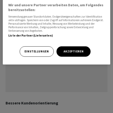
auch regionale Lebensmittelhersteller. Potenzial sieht
Wir und unsere Partner verarbeiten Daten, um Folgendes
bereitzustellen:
Barry Callebaut im Geschäft mit Eigenmarkenprodukten
des Detailhandels.
Verwendung genauer Standortdaten. Endgeräteeigenschaften zur Identifikation
aktiv abfragen. Speichern von oder Zugriff auf Informationen auf einem Endgerät.
Personalisierte Werbung und Inhalte, Messung von Werbeleistung und der
Performance von Inhalten, Zielgruppenforschung sowie Entwicklung und
Verbesserung von Angeboten.
Liste der Partner (Lieferanten)
EINSTELLUNGEN
AKZEPTIEREN
Bessere Kundenorientierung