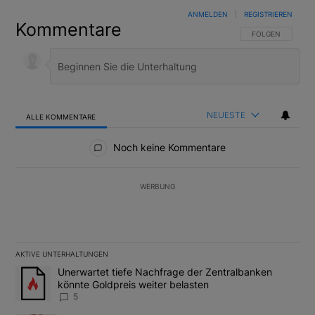
ANMELDEN
|
REGISTRIEREN
Kommentare
FOLGE DIESER U
FOLGEN
NEUESTE
ALLE KOMMENTARE
Alle Kommentare
Noch keine Kommentare
WERBUNG
AKTIVE UNTERHALTUNGEN
Das Folgende ist eine Liste der am meisten kommentierten Artikel
Ein Trendartikel mit dem Titel "Unerwartet tiefe Nachfrage der 
Unerwartet tiefe Nachfrage der Zentralbanken
könnte Goldpreis weiter belasten
5