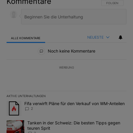
Kommentare
FOLGE DIESER U
FOLGEN
NEUESTE
ALLE KOMMENTARE
Alle Kommentare
Noch keine Kommentare
WERBUNG
AKTIVE UNTERHALTUNGEN
Das Folgende ist eine Liste der am meisten kommentierten Artikel
Ein Trendartikel mit dem Titel "Fifa verwirft Pläne für den Verk
Fifa verwirft Pläne für den Verkauf von WM-Anteilen
2
Ein Trendartikel mit dem Titel "Tanken in der Schweiz: Die best
Tanken in der Schweiz: Die besten Tipps gegen
teuren Sprit