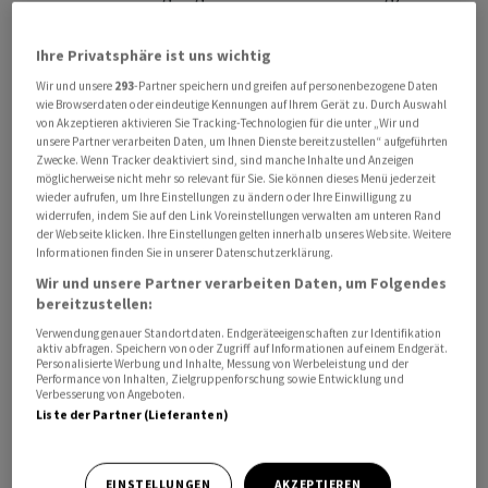
zurzeit haben, ist aus deutscher Sicht unbezahlbar und
auch unausgewogen», sagte er beim Juni-Gipfel der
Ihre Privatsphäre ist uns wichtig
europäischen Staats- und Regierungschefs.
Wir und unsere
293
-Partner speichern und greifen auf personenbezogene Daten
wie Browserdaten oder eindeutige Kennungen auf Ihrem Gerät zu. Durch Auswahl
von Akzeptieren aktivieren Sie Tracking-Technologien für die unter „Wir und
Nach einem Bericht der Nachrichtenagentur Reuters
unsere Partner verarbeiten Daten, um Ihnen Dienste bereitzustellen“ aufgeführten
werden in einem internen Papier der Bundesregierung
Zwecke. Wenn Tracker deaktiviert sind, sind manche Inhalte und Anzeigen
möglicherweise nicht mehr so relevant für Sie. Sie können dieses Menü jederzeit
400 Milliarden Euro als Grössenordnung für notwendige
wieder aufrufen, um Ihre Einstellungen zu ändern oder Ihre Einwilligung zu
Kürzungen genannt. Dies würde einem Minus von etwa
widerrufen, indem Sie auf den Link Voreinstellungen verwalten am unteren Rand
20 Prozent im Vergleich zum Vorschlag der EU-
der Webseite klicken. Ihre Einstellungen gelten innerhalb unseres Website. Weitere
Informationen finden Sie in unserer Datenschutzerklärung.
Kommission entsprechen. Dieser sieht in aktuellen
Wir und unsere Partner verarbeiten Daten, um Folgendes
Preisen ein Budget in Höhe von 1,98 Billionen Euro für
bereitzustellen:
die Jahre 2028 bis Ende 2034 vor - inflationsbereinigt
Verwendung genauer Standortdaten. Endgeräteeigenschaften zur Identifikation
sind es rund 1,76 Billionen Euro (zu Preisen von 2025).
aktiv abfragen. Speichern von oder Zugriff auf Informationen auf einem Endgerät.
Personalisierte Werbung und Inhalte, Messung von Werbeleistung und der
Performance von Inhalten, Zielgruppenforschung sowie Entwicklung und
Verbesserung von Angeboten.
Das Geld soll unter anderem in Projekte für eine
Liste der Partner (Lieferanten)
Stärkung der Wettbewerbsfähigkeit der europäischen
Wirtschaft fliessen und Landwirte und
einkommensschwache Regionen unterstützen.
EINSTELLUNGEN
AKZEPTIEREN