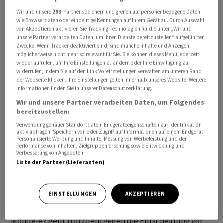
Wir und unsere
293
-Partner speichern und greifen auf personenbezogene Daten
wie Browserdaten oder eindeutige Kennungen auf Ihrem Gerät zu. Durch Auswahl
Viele Milka-Tafeln wiegen nur noch 90 statt 100 Gramm,
von Akzeptieren aktivieren Sie Tracking-Technologien für die unter „Wir und
an der Verpackung hat sich jedoch kaum was geändert.
unsere Partner verarbeiten Daten, um Ihnen Dienste bereitzustellen“ aufgeführten
Die Verbraucherzentrale Hamburg kritisiert, dass
Zwecke. Wenn Tracker deaktiviert sind, sind manche Inhalte und Anzeigen
möglicherweise nicht mehr so relevant für Sie. Sie können dieses Menü jederzeit
Kunden in die Irre geführt werden und klagte wegen
wieder aufrufen, um Ihre Einstellungen zu ändern oder Ihre Einwilligung zu
unlauteren Wettbewerbs. Der Hersteller Mondelez mit
widerrufen, indem Sie auf den Link Voreinstellungen verwalten am unteren Rand
der Webseite klicken. Ihre Einstellungen gelten innerhalb unseres Website. Weitere
Sitz in Bremen wehrt sich: Die neue Grammangabe stehe
Informationen finden Sie in unserer Datenschutzerklärung.
auf der Vorder- und Rückseite der Schokoladentafel.
Wir und unsere Partner verarbeiten Daten, um Folgendes
bereitzustellen:
Das Landgericht gab der Verbraucherzentrale recht. Der
Verwendung genauer Standortdaten. Endgeräteeigenschaften zur Identifikation
aktiv abfragen. Speichern von oder Zugriff auf Informationen auf einem Endgerät.
Kunde könne im Laden kaum einen Unterschied
Personalisierte Werbung und Inhalte, Messung von Werbeleistung und der
erkennen, argumentierte der Richter. Die neue Tafel
Performance von Inhalten, Zielgruppenforschung sowie Entwicklung und
Verbesserung von Angeboten.
mit weniger Inhalt verstosse gegen das
Liste der Partner (Lieferanten)
Wettbewerbsrecht. Direkte Konsequenzen hat das
Urteil nicht, könnte sich aber auf künftige Fälle
EINSTELLUNGEN
AKZEPTIEREN
auswirken.
Mondelez geht trotzdem gegen die Entscheidung vor.