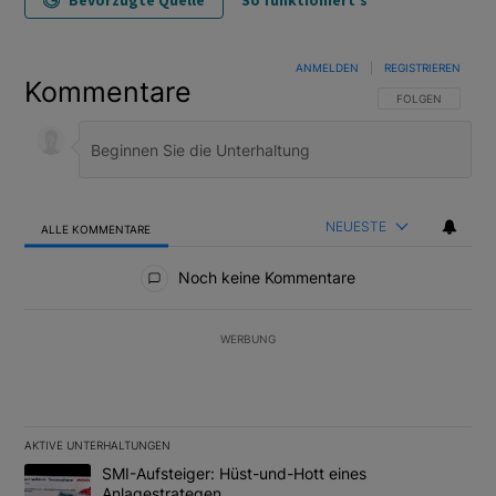
Bevorzugte Quelle
So funktioniert's
ANMELDEN
|
REGISTRIEREN
Kommentare
FOLGE DIESER U
FOLGEN
NEUESTE
ALLE KOMMENTARE
Alle Kommentare
Noch keine Kommentare
WERBUNG
AKTIVE UNTERHALTUNGEN
Das Folgende ist eine Liste der am meisten kommentierten Artikel
Ein Trendartikel mit dem Titel "SMI-Aufsteiger: Hüst-und-Hott e
SMI-Aufsteiger: Hüst-und-Hott eines
Anlagestrategen