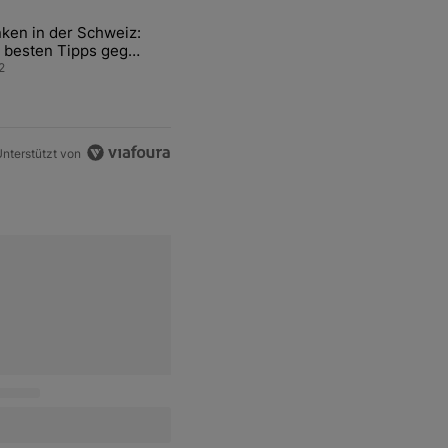
ten Artikel der letzten 7 days.
ken in der Schweiz:
ür den Verkauf von WM-Anteilen" mit 2 kommentare.
el mit dem Titel "Tanken in der Schweiz: Die besten Tipps gegen teu
 besten Tipps gegen
ren Sprit
2
nterstützt von