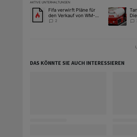
AKTIVE UNTERHALTUNGEN
Das Folgende ist eine Liste der am meisten kommentier
Fifa verwirft Pläne für
Tan
Ein Trendartikel mit dem Titel "Fifa verwirft Pläne f
Ein Trendartik
den Verkauf von WM-
Die
Anteilen
teu
2
U
DAS KÖNNTE SIE AUCH INTERESSIEREN