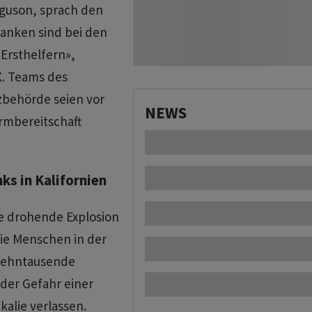
guson, sprach den
danken sind bei den
 Ersthelfern»,
X. Teams des
zbehörde seien vor
NEWS
armbereitschaft
s in Kalifornien
e drohende Explosion
ie Menschen in der
 Zehntausende
der Gefahr einer
kalie verlassen.