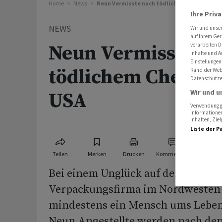
Home
News
Neun Vermisste nach tödlichem Chemie-Unfal
Ihre Priv
NEWS
Wir und unse
auf Ihrem Ger
Neun Vermisste na
verarbeiten D
Inhalte und A
Einstellungen
tödlichem Chemie-
Rand der Webs
Datenschutze
Wir und u
USA
Verwendung ge
Informationen
Inhalten, Zi
Liste der P
Teilen
Merken
Drucken
Kommentare
Bei einem Unglück auf dem Geländ
Verpackungsfirma im Nordwesten 
mindestens ein Mensch ums Lebe
Neun Angestellte werden nach dem