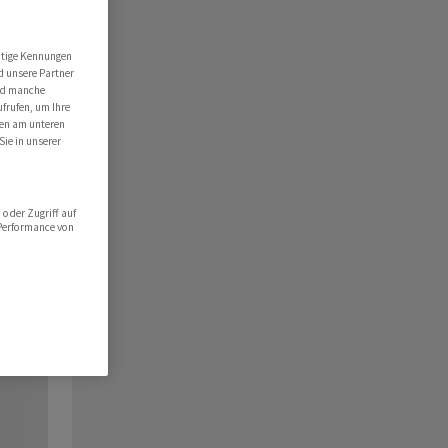
utige Kennungen
d unsere Partner
ind manche
ufrufen, um Ihre
ten am unteren
Sie in unserer
oder Zugriff auf
 Performance von