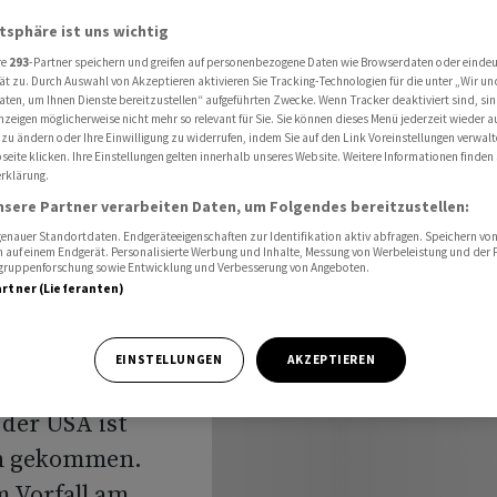
l in USA
atsphäre ist uns wichtig
re
293
-Partner speichern und greifen auf personenbezogene Daten wie Browserdaten oder einde
ät zu. Durch Auswahl von Akzeptieren aktivieren Sie Tracking-Technologien für die unter „Wir un
ch
aten, um Ihnen Dienste bereitzustellen“ aufgeführten Zwecke. Wenn Tracker deaktiviert sind, s
nzeigen möglicherweise nicht mehr so relevant für Sie. Sie können dieses Menü jederzeit wieder a
 zu ändern oder Ihre Einwilligung zu widerrufen, indem Sie auf den Link Voreinstellungen verwal
Unfall in
eite klicken. Ihre Einstellungen gelten innerhalb unseres Website. Weitere Informationen finden 
rklärung.
nsere Partner verarbeiten Daten, um Folgendes bereitzustellen:
nauer Standortdaten. Endgeräteeigenschaften zur Identifikation aktiv abfragen. Speichern von 
 auf einem Endgerät. Personalisierte Werbung und Inhalte, Messung von Werbeleistung und der
elgruppenforschung sowie Entwicklung und Verbesserung von Angeboten.
artner (Lieferanten)
EINSTELLUNGEN
AKZEPTIEREN
e einer
der USA ist
n gekommen.
 Vorfall am