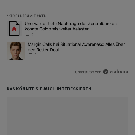
AKTIVE UNTERHALTUNGEN
Das Folgende ist eine Liste der am meisten kommentierten Artikel
Ein Trendartikel mit dem Titel "Unerwartet tiefe Nachfrage der 
Unerwartet tiefe Nachfrage der Zentralbanken
könnte Goldpreis weiter belasten
5
Ein Trendartikel mit dem Titel "Margin Calls bei Situational Awar
Margin Calls bei Situational Awareness: Alles über
den Retter-Deal
3
Unterstützt von
DAS KÖNNTE SIE AUCH INTERESSIEREN