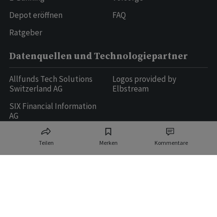
Depot eröffnen
FAQ
Ratgeber
Datenquellen und Technologiepartner
Allfunds Tech Solutions
Logos provided by
Switzerland AG
Elbstream
SIX Financial Information
AG
Teilen
Merken
Kommentare
Ringier AG | Ringier Medien Schweiz
16
weitere Publikationen