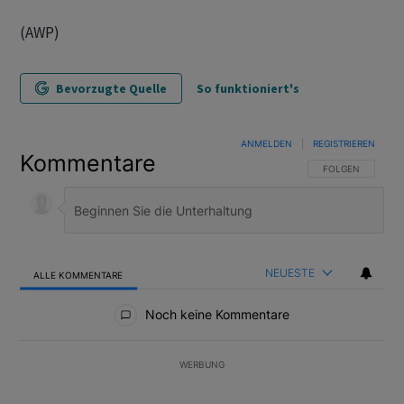
(AWP)
Bevorzugte Quelle
So funktioniert's
ANMELDEN
|
REGISTRIEREN
Kommentare
FOLGE DIESER U
FOLGEN
NEUESTE
ALLE KOMMENTARE
Alle Kommentare
Noch keine Kommentare
WERBUNG