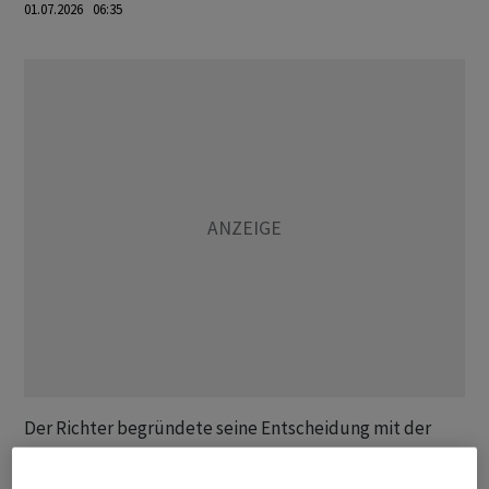
01.07.2026 06:35
Der Richter begründete seine Entscheidung mit der
Bedeutung einer freien Presse und einer informierten
Bevölkerung. Dieser Grundsatz dürfe auch im Jahr des