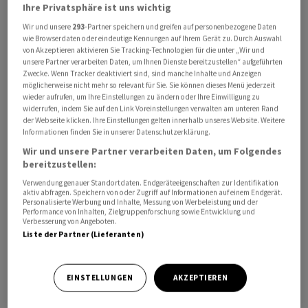
Ihre Privatsphäre ist uns wichtig
250. Jubiläums der USA nicht aufgegeben werden.
Wir und unsere
293
-Partner speichern und greifen auf personenbezogene Daten
wie Browserdaten oder eindeutige Kennungen auf Ihrem Gerät zu. Durch Auswahl
Pentagonsprecher Sean Parnell kritisierte die
von Akzeptieren aktivieren Sie Tracking-Technologien für die unter „Wir und
Entscheidung des Richters. Die Regeln des Ministeriums
unsere Partner verarbeiten Daten, um Ihnen Dienste bereitzustellen“ aufgeführten
Zwecke. Wenn Tracker deaktiviert sind, sind manche Inhalte und Anzeigen
seien notwendig, um zu verhindern, dass sensible
möglicherweise nicht mehr so relevant für Sie. Sie können dieses Menü jederzeit
Informationen in die Hände von Feinden der USA
wieder aufrufen, um Ihre Einstellungen zu ändern oder Ihre Einwilligung zu
widerrufen, indem Sie auf den Link Voreinstellungen verwalten am unteren Rand
gelangten.
der Webseite klicken. Ihre Einstellungen gelten innerhalb unseres Website. Weitere
Informationen finden Sie in unserer Datenschutzerklärung.
Im vergangenen Herbst hatte das Pentagon neue
Wir und unsere Partner verarbeiten Daten, um Folgendes
bereitzustellen:
Richtlinien für Journalisten eingeführt. Diese sahen vor,
dass Medienvertreter keine Informationen über das
Verwendung genauer Standortdaten. Endgeräteeigenschaften zur Identifikation
aktiv abfragen. Speichern von oder Zugriff auf Informationen auf einem Endgerät.
Pentagon ohne Genehmigung des Ministeriums
Personalisierte Werbung und Inhalte, Messung von Werbeleistung und der
Performance von Inhalten, Zielgruppenforschung sowie Entwicklung und
veröffentlichen dürfen - andernfalls drohte der Entzug
Verbesserung von Angeboten.
ihrer Akkreditierung. Berichterstatter, die dem nicht
Liste der Partner (Lieferanten)
zustimmten, mussten ihre Ausweise abgeben und ihre
Arbeitsplätze räumen. Nahezu alle grossen US-
EINSTELLUNGEN
AKZEPTIEREN
Medienhäuser weigerten sich, den 21-seitigen
Regelkatalog zu unterzeichnen.