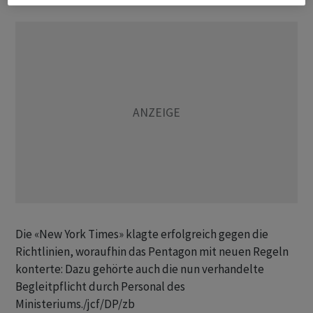
Die «New York Times» klagte erfolgreich gegen die
Richtlinien, woraufhin das Pentagon mit neuen Regeln
konterte: Dazu gehörte auch die nun verhandelte
Begleitpflicht durch Personal des
Ministeriums./jcf/DP/zb