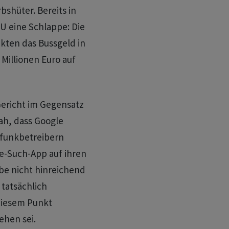
shüter. Bereits in
EU eine Schlappe: Die
kten das Bussgeld in
 Millionen Euro auf
Gericht im Gegensatz
ah, dass Google
lfunkbetreibern
le-Such-App auf ihren
be nicht hinreichend
tatsächlich
diesem Punkt
hen sei.