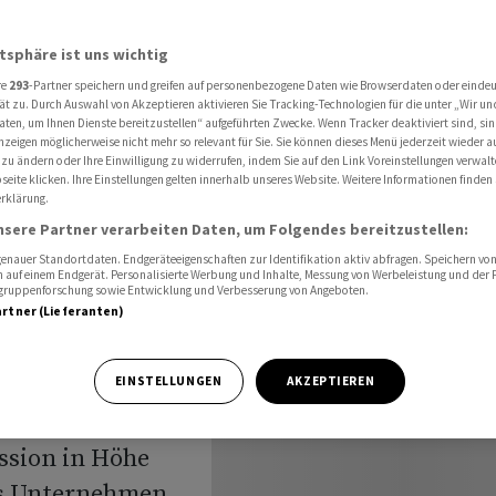
dstrafe zahlen
atsphäre ist uns wichtig
re
293
-Partner speichern und greifen auf personenbezogene Daten wie Browserdaten oder einde
GH:
ät zu. Durch Auswahl von Akzeptieren aktivieren Sie Tracking-Technologien für die unter „Wir un
aten, um Ihnen Dienste bereitzustellen“ aufgeführten Zwecke. Wenn Tracker deaktiviert sind, s
nzeigen möglicherweise nicht mehr so relevant für Sie. Sie können dieses Menü jederzeit wieder a
 zu ändern oder Ihre Einwilligung zu widerrufen, indem Sie auf den Link Voreinstellungen verwal
eite klicken. Ihre Einstellungen gelten innerhalb unseres Website. Weitere Informationen finden 
rklärung.
en
nsere Partner verarbeiten Daten, um Folgendes bereitzustellen:
nauer Standortdaten. Endgeräteeigenschaften zur Identifikation aktiv abfragen. Speichern von 
 auf einem Endgerät. Personalisierte Werbung und Inhalte, Messung von Werbeleistung und der
elgruppenforschung sowie Entwicklung und Verbesserung von Angeboten.
artner (Lieferanten)
s Europäischen
EINSTELLUNGEN
AKZEPTIEREN
sion in Höhe
Das Unternehmen