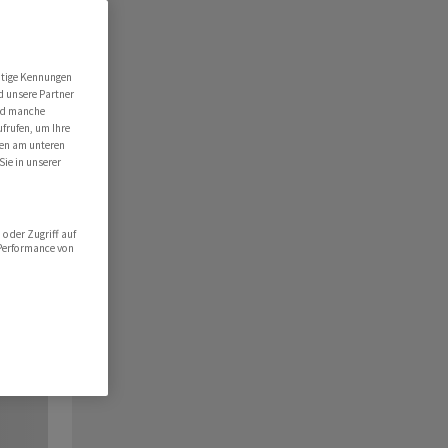
utige Kennungen
d unsere Partner
ind manche
ufrufen, um Ihre
ten am unteren
Sie in unserer
oder Zugriff auf
 Performance von