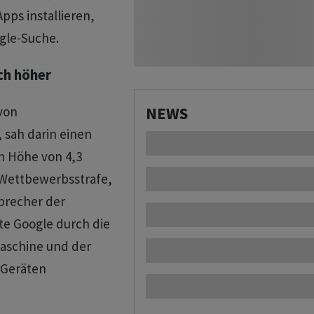
pps installieren,
gle-Suche.
ch höher
von
NEWS
 sah darin einen
n Höhe von 4,3
e Wettbewerbsstrafe,
Sprecher der
lte Google durch die
maschine und der
-Geräten