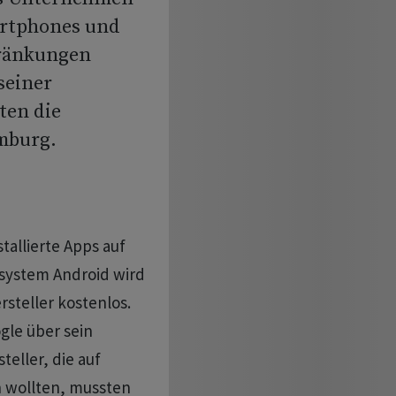
artphones und
hränkungen
seiner
ten die
mburg.
allierte Apps auf
system Android wird
rsteller kostenlos.
gle über sein
eller, die auf
 wollten, mussten