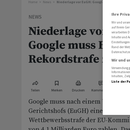
Home
News
Niederlage vor EuGH: Google muss EU-Rekor
Ihre Priv
NEWS
Wir und unse
Niederlage vor Eu
auf Ihrem Ger
verarbeiten D
Inhalte und A
Google muss EU-
Einstellungen
Rand der Webs
Datenschutze
Rekordstrafe zahl
Wir und u
Verwendung ge
Informationen
Inhalten, Zi
Liste der P
Teilen
Merken
Drucken
Kommentare
Google muss nach einem Urteil de
Gerichtshofs (EuGH) eine Rekord-
Wettbewerbsstrafe der EU-Kommis
von 4,1 Milliarden Euro zahlen. 