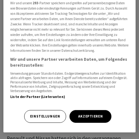
Wir und unsere
293
-Partner speichern und greifen auf personenbezogene Daten
Renault kappt seine direkte Beteiligung an Nissan von
wie Browserdaten oder eindeutige Kennungen auf Ihrem Gerät zu. Durch Auswahl
von Akzeptieren aktivieren Sie Tracking-Technologien für die unter „Wir und
43 auf 15 Prozent - der Anteil, den auch die Japaner an
unsere Partner verarbeiten Daten, um Ihnen Dienste bereitzustellen“ aufgeführten
den Franzosen besitzen. Der Rest der Anteile von
Zwecke. Wenn Tracker deaktiviert sind, sind manche Inhalte und Anzeigen
Renault an Nissan soll in eine französische
möglicherweise nicht mehr so relevant für Sie. Sie können dieses Menü jederzeit
wieder aufrufen, um Ihre Einstellungen zu ändern oder Ihre Einwilligung zu
Treuhandgesellschaft übertragen werden, die eine
widerrufen, indem Sie auf den Link Voreinstellungen verwalten am unteren Rand
neutrale Stimmrechtsausübung garantieren soll.
der Webseite klicken. Ihre Einstellungen gelten innerhalb unseres Website. Weitere
Informationen finden Sie in unserer Datenschutzerklärung.
Dividenden und mögliche Erlöse aus Aktienverkäufen
Wir und unsere Partner verarbeiten Daten, um Folgendes
kommen aber weiter Renault zugute. Abgeschlossen
bereitzustellen:
werden soll der Deal im vierten Quartal.
Verwendung genauer Standortdaten. Endgeräteeigenschaften zur Identifikation
aktiv abfragen. Speichern von oder Zugriff auf Informationen auf einem Endgerät.
Personalisierte Werbung und Inhalte, Messung von Werbeleistung und der
Ampere soll von Renault künftig in Teilen an die Börse
Performance von Inhalten, Zielgruppenforschung sowie Entwicklung und
Verbesserung von Angeboten.
gebracht werden, im Juni haben die Franzosen diesen
Liste der Partner (Lieferanten)
Schritt aber zunächst verschoben. Renault-Finanzchef
Thierry Pieton sagte, ein Börsengang könne nun im
ersten Halbjahr 2024 geschehen, nachdem Renault
EINSTELLUNGEN
AKZEPTIEREN
ursprünglich noch dieses Jahr ins Auge gefasst hatte.
Renault und Nissan hatten sich in den vergangenen