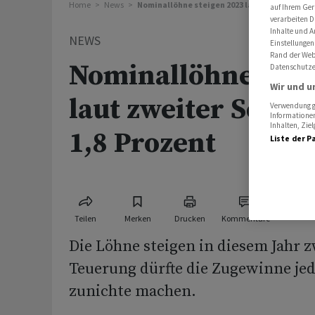
Home
News
Nominallöhne steigen 2023 laut zweiter Schä
auf Ihrem Ger
verarbeiten D
Inhalte und A
NEWS
Einstellungen
Rand der Webs
Nominallöhne stei
Datenschutze
Wir und u
laut zweiter Schä
Verwendung ge
Informationen
Inhalten, Zi
1,8 Prozent
Liste der P
Teilen
Merken
Drucken
Kommentare
Die Löhne steigen in diesem Jahr z
Teuerung dürfte die Zugewinne je
zunichte machen.