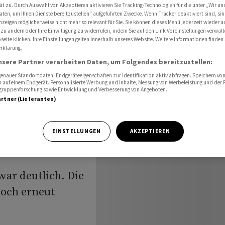
tzung um 1,8 Prozent
ät zu. Durch Auswahl von Akzeptieren aktivieren Sie Tracking-Technologien für die unter „Wir un
aten, um Ihnen Dienste bereitzustellen“ aufgeführten Zwecke. Wenn Tracker deaktiviert sind, s
nzeigen möglicherweise nicht mehr so relevant für Sie. Sie können dieses Menü jederzeit wieder a
 zu ändern oder Ihre Einwilligung zu widerrufen, indem Sie auf den Link Voreinstellungen verwal
eite klicken. Ihre Einstellungen gelten innerhalb unseres Website. Weitere Informationen finden 
gen 2023
rklärung.
nsere Partner verarbeiten Daten, um Folgendes bereitzustellen:
tzung um
nauer Standortdaten. Endgeräteeigenschaften zur Identifikation aktiv abfragen. Speichern von 
 auf einem Endgerät. Personalisierte Werbung und Inhalte, Messung von Werbeleistung und der
elgruppenforschung sowie Entwicklung und Verbesserung von Angeboten.
artner (Lieferanten)
EINSTELLUNGEN
AKZEPTIEREN
war deutlich. Die
doch erneut