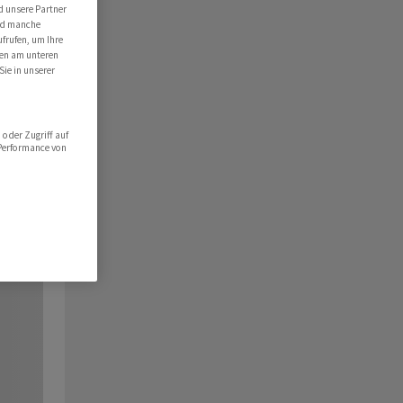
d unsere Partner
ind manche
ufrufen, um Ihre
ten am unteren
Sie in unserer
oder Zugriff auf
 Performance von