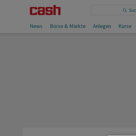
Sie lesen:
Nordkorea meldet Test von Marschflugkör
News
Börse & Märkte
Anlegen
Kurse