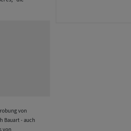
probung von
ch Bauart - auch
s von