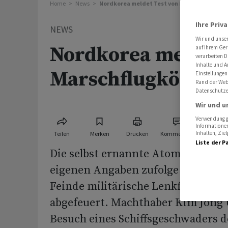
Home
News
Nordkorea meldet Test von Marschflugkörp
Ihre Priv
NEWS
Wir und unse
Nordkorea meldet 
auf Ihrem Ger
verarbeiten D
Inhalte und A
Marschflugkörper
Einstellungen
Rand der Webs
Datenschutze
Wir und u
Verwendung ge
Informationen
Inhalten, Zi
Teilen
Merken
Drucken
Kommentare
Liste der P
Die selbst ernannte Atommacht N
eigenen Angaben zufolge zur Absc
Feinde militärische Lenkflugkörpe
abgefeuert. Machthaber Kim Jong 
Besuch eines Schiffsgeschwaders 