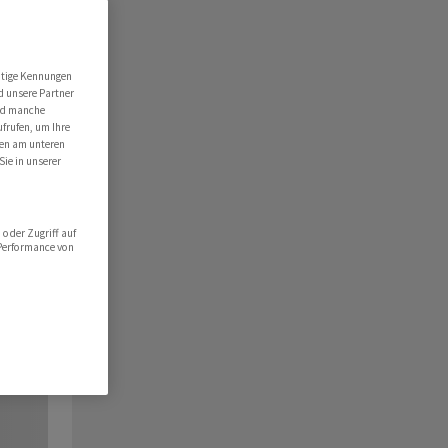
utige Kennungen
d unsere Partner
ind manche
ufrufen, um Ihre
ten am unteren
Sie in unserer
oder Zugriff auf
 Performance von