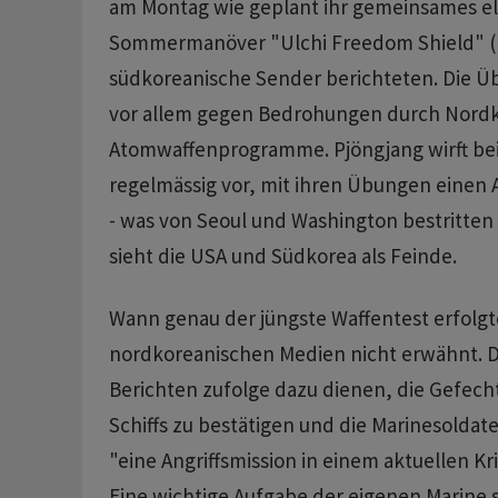
am Montag wie geplant ihr gemeinsames el
Sommermanöver "Ulchi Freedom Shield" (
südkoreanische Sender berichteten. Die Ü
vor allem gegen Bedrohungen durch Nordk
Atomwaffenprogramme. Pjöngjang wirft be
regelmässig vor, mit ihren Übungen einen A
- was von Seoul und Washington bestritten
sieht die USA und Südkorea als Feinde.
Wann genau der jüngste Waffentest erfolgt
nordkoreanischen Medien nicht erwähnt. D
Berichten zufolge dazu dienen, die Gefech
Schiffs zu bestätigen und die Marinesoldat
"eine Angriffsmission in einem aktuellen K
Eine wichtige Aufgabe der eigenen Marine se