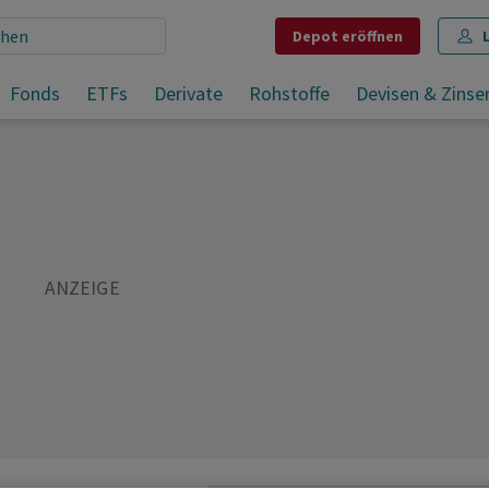
Depot
eröffnen
pern
Fonds
ETFs
Derivate
Rohstoffe
Devisen & Zinse
Teilen
Merken
Drucken
Kommentare