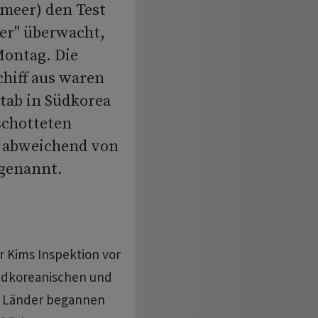
meer) den Test
er" überwacht,
Montag. Die
hiff aus waren
tab in Südkorea
schotteten
d abweichend von
 genannt.
r Kims Inspektion vor
üdkoreanischen und
en Länder begannen