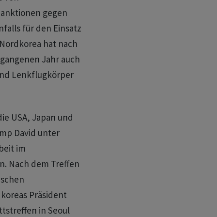
Sanktionen gegen
falls für den Einsatz
 Nordkorea hat nach
ergangenen Jahr auch
und Lenkflugkörper
 die USA, Japan und
mp David unter
beit im
en. Nach dem Treffen
ischen
dkoreas Präsident
tstreffen in Seoul