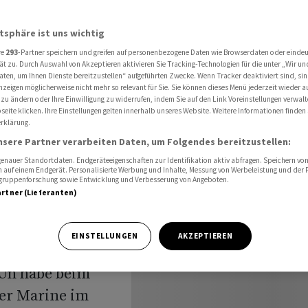
ern
atsphäre ist uns wichtig
re
293
-Partner speichern und greifen auf personenbezogene Daten wie Browserdaten oder einde
Test von
ät zu. Durch Auswahl von Akzeptieren aktivieren Sie Tracking-Technologien für die unter „Wir un
aten, um Ihnen Dienste bereitzustellen“ aufgeführten Zwecke. Wenn Tracker deaktiviert sind, s
nzeigen möglicherweise nicht mehr so relevant für Sie. Sie können dieses Menü jederzeit wieder a
n
 zu ändern oder Ihre Einwilligung zu widerrufen, indem Sie auf den Link Voreinstellungen verwal
eite klicken. Ihre Einstellungen gelten innerhalb unseres Website. Weitere Informationen finden 
rklärung.
nsere Partner verarbeiten Daten, um Folgendes bereitzustellen:
nauer Standortdaten. Endgeräteeigenschaften zur Identifikation aktiv abfragen. Speichern von 
 auf einem Endgerät. Personalisierte Werbung und Inhalte, Messung von Werbeleistung und der
elgruppenforschung sowie Entwicklung und Verbesserung von Angeboten.
artner (Lieferanten)
ordkorea hat
hreckung ihrer
EINSTELLUNGEN
AKZEPTIEREN
r ins Meer
Un habe beim
der Marine im