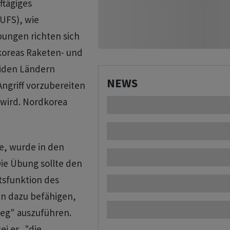
ftägiges
UFS), wie
bungen richten sich
oreas Raketen- und
iden Ländern
NEWS
ngriff vorzubereiten
 wird. Nordkorea
e, wurde in den
ie Übung sollte den
tsfunktion des
en dazu befähigen,
rieg" auszuführen.
i es, "die