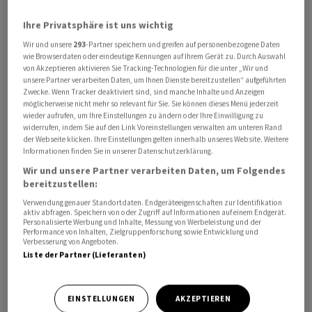
Ihre Privatsphäre ist uns wichtig
Wir und unsere
293
-Partner speichern und greifen auf personenbezogene Daten
wie Browserdaten oder eindeutige Kennungen auf Ihrem Gerät zu. Durch Auswahl
von Akzeptieren aktivieren Sie Tracking-Technologien für die unter „Wir und
unsere Partner verarbeiten Daten, um Ihnen Dienste bereitzustellen“ aufgeführten
Zwecke. Wenn Tracker deaktiviert sind, sind manche Inhalte und Anzeigen
möglicherweise nicht mehr so relevant für Sie. Sie können dieses Menü jederzeit
wieder aufrufen, um Ihre Einstellungen zu ändern oder Ihre Einwilligung zu
widerrufen, indem Sie auf den Link Voreinstellungen verwalten am unteren Rand
der Webseite klicken. Ihre Einstellungen gelten innerhalb unseres Website. Weitere
Informationen finden Sie in unserer Datenschutzerklärung.
Wir und unsere Partner verarbeiten Daten, um Folgendes
bereitzustellen:
Cosentyx sei der einzige Interleukin-17A-Hemmer für
Verwendung genauer Standortdaten. Endgeräteeigenschaften zur Identifikation
aktiv abfragen. Speichern von oder Zugriff auf Informationen auf einem Endgerät.
diese jugendliche Patientengruppe, hiess es weiter.
Personalisierte Werbung und Inhalte, Messung von Werbeleistung und der
Performance von Inhalten, Zielgruppenforschung sowie Entwicklung und
Hidradenitis Suppurativa ist eine chronische und
Verbesserung von Angeboten.
schmerzhafte Entzündung der Talgdrüsen und der
Liste der Partner (Lieferanten)
Haarfollikelwurzeln. Sie kann zu ausgedehnten
Vernarbungen sowie zu sterilen Abszessen mit
EINSTELLUNGEN
AKZEPTIEREN
Fistelbildung und/oder bakteriellen Infektionen