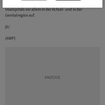
führen. Die Krankheit tritt laut Angaben des Berner
Inselspitals vor allem in der Achsel- und in der
Genitalregion auf.
jb/
(AWP)