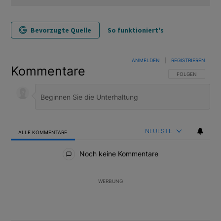
Bevorzugte Quelle
So funktioniert's
ANMELDEN
|
REGISTRIEREN
Kommentare
FOLGE DIESER U
FOLGEN
NEUESTE
ALLE KOMMENTARE
Alle Kommentare
Noch keine Kommentare
WERBUNG