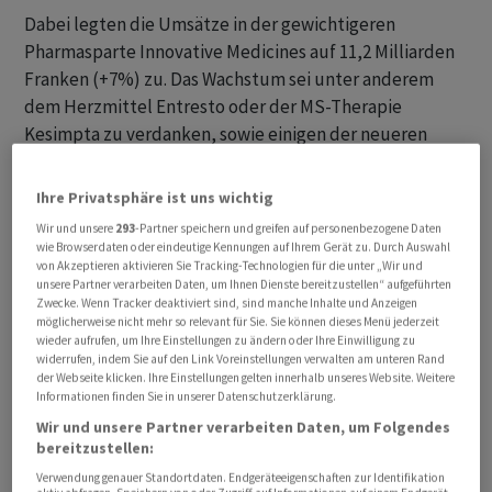
Dabei legten die Umsätze in der gewichtigeren
Pharmasparte Innovative Medicines auf 11,2 Milliarden
Franken (+7%) zu. Das Wachstum sei unter anderem
dem Herzmittel Entresto oder der MS-Therapie
Kesimpta zu verdanken, sowie einigen der neueren
Zulassungen.
Ihre Privatsphäre ist uns wichtig
Unterdessen machte sich bei dem MS-Mittel Gilenya
Wir und unsere
293
-Partner speichern und greifen auf personenbezogene Daten
Generikakonkurrenz bemerkbar, wie die um mehr als 50
wie Browserdaten oder eindeutige Kennungen auf Ihrem Gerät zu. Durch Auswahl
Prozent rückläufigen Umsatzzahlen zeigen. Für
von Akzeptieren aktivieren Sie Tracking-Technologien für die unter „Wir und
unsere Partner verarbeiten Daten, um Ihnen Dienste bereitzustellen“ aufgeführten
Entresto hingegen sei in diesem und im kommenden
Zwecke. Wenn Tracker deaktiviert sind, sind manche Inhalte und Anzeigen
Jahr nicht mit Generika-Konkurrenz zu rechnen,
möglicherweise nicht mehr so relevant für Sie. Sie können dieses Menü jederzeit
wieder aufrufen, um Ihre Einstellungen zu ändern oder Ihre Einwilligung zu
bekräftigte Finanzchef Harry Kirsch im Gespräch mit
widerrufen, indem Sie auf den Link Voreinstellungen verwalten am unteren Rand
Journalisten. Kürzlich hatte der Konzern einen
der Webseite klicken. Ihre Einstellungen gelten innerhalb unseres Website. Weitere
Informationen finden Sie in unserer Datenschutzerklärung.
Patentstreit für Entresto in den USA verloren, wogegen
Wir und unsere Partner verarbeiten Daten, um Folgendes
Novartis allerdings Berufung einlegen wird.
bereitzustellen:
Verwendung genauer Standortdaten. Endgeräteeigenschaften zur Identifikation