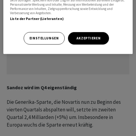
aktiv abfragen. Speichern von oder Zugriff auf Informationen auf einem Endgerät.
Personalisierte Werbung und Inhalte, Messung von Werbeleistung und der
Performance von Inhalten, Zielgruppenforschung sowie Entwicklung und
Verbesserung von Angeboten.
Liste der Partner (Lieferanten)
EINSTELLUNGEN
AKZEPTIEREN
Sandoz wird im Q4 eigenständig
Die Generika-Sparte, die Novartis nun zu Beginn des
vierten Quartals abspalten will, setzte im zweiten
Quartal 2,4 Milliarden (+5%) um. Insbesondere in
Europa wuchs die Sparte erneut kräftig.