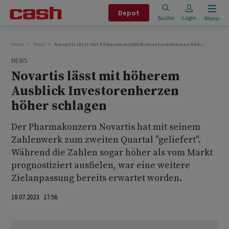
Depot
Suche
Login
Menu
Home
News
Novartis lässt mit höherem Ausblick Investorenherzen höher schlagen
NEWS
Novartis lässt mit höherem
Ausblick Investorenherzen
höher schlagen
Der Pharmakonzern Novartis hat mit seinem
Zahlenwerk zum zweiten Quartal "geliefert".
Während die Zahlen sogar höher als vom Markt
prognostiziert ausfielen, war eine weitere
Zielanpassung bereits erwartet worden.
18.07.2023 17:56