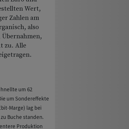
stellten Wert,
iger Zahlen am
rganisch, also
d Übernahmen,
 zu. Alle
igetragen.
chnellte um 62
 Die um Sondereffekte
bit-Marge) lag bei
 zu Buche standen.
zientere Produktion