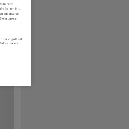
ind manche
ufrufen, um Ihre
ten am unteren
Sie in unserer
oder Zugriff auf
 Performance von