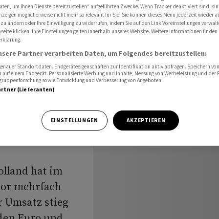
t erhöhte Jahresprognose
aten, um Ihnen Dienste bereitzustellen“ aufgeführten Zwecke. Wenn Tracker deaktiviert sind, s
nzeigen möglicherweise nicht mehr so relevant für Sie. Sie können dieses Menü jederzeit wieder a
 zu ändern oder Ihre Einwilligung zu widerrufen, indem Sie auf den Link Voreinstellungen verwal
eite klicken. Ihre Einstellungen gelten innerhalb unseres Website. Weitere Informationen finden 
rklärung.
ferer
nsere Partner verarbeiten Daten, um Folgendes bereitzustellen:
nauer Standortdaten. Endgeräteeigenschaften zur Identifikation aktiv abfragen. Speichern von 
cht
 auf einem Endgerät. Personalisierte Werbung und Inhalte, Messung von Werbeleistung und der
elgruppenforschung sowie Entwicklung und Verbesserung von Angeboten.
artner (Lieferanten)
gnose
EINSTELLUNGEN
AKZEPTIEREN
olland hat im
vor mehrfach
r Umsatz stieg
rden Euro und