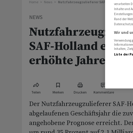
Home
News
Nutzfahrzeugzulieferer SAF-Holland erreich
verarbeiten D
Inhalte und A
Einstellungen
NEWS
Rand der Webs
Datenschutze
Nutzfahrzeugzulie
Wir und u
Verwendung ge
SAF-Holland errei
Informationen
Inhalten, Zi
Liste der P
erhöhte Jahrespro
Teilen
Merken
Drucken
Kommentare
Der Nutzfahrzeugzulieferer SAF-H
abgelaufenen Geschäftsjahr die zu
angehobene Prognose erreicht. De
um rund 35 Prozent auf 2,1 Millia