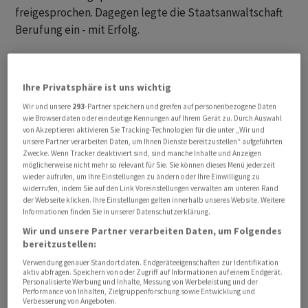
freigesprochen. Dagegen legte die Staatsanwaltschaft
Berufung ein - mit Erfolg.
Der OGH hob den Teil-Freispruch aus formellen
Gründen auf. Deshalb muss ein Aspekt des Verfahrens in
Ihre Privatsphäre ist uns wichtig
Innsbruck noch einmal verhandelt werden, sagt die
Wir und unsere
293
-Partner speichern und greifen auf personenbezogene Daten
Vorsitzende Richterin des OGH in Wien. Auch die Höhe
wie Browserdaten oder eindeutige Kennungen auf Ihrem Gerät zu. Durch Auswahl
der Strafe muss danach noch einmal bemessen werden.
von Akzeptieren aktivieren Sie Tracking-Technologien für die unter „Wir und
unsere Partner verarbeiten Daten, um Ihnen Dienste bereitzustellen“ aufgeführten
Benko nahm an der Berufungsverhandlung nicht teil.
Zwecke. Wenn Tracker deaktiviert sind, sind manche Inhalte und Anzeigen
möglicherweise nicht mehr so relevant für Sie. Sie können dieses Menü jederzeit
wieder aufrufen, um Ihre Einstellungen zu ändern oder Ihre Einwilligung zu
Vorwurf zu Mietvorauszahlung muss neu aufgerollt
widerrufen, indem Sie auf den Link Voreinstellungen verwalten am unteren Rand
werden
der Webseite klicken. Ihre Einstellungen gelten innerhalb unseres Website. Weitere
Informationen finden Sie in unserer Datenschutzerklärung.
Der Freispruch betraf eine Mietkostenvorauszahlung in
Wir und unsere Partner verarbeiten Daten, um Folgendes
bereitzustellen:
Höhe von 360'000 Euro, die Benko trotz seiner
Verwendung genauer Standortdaten. Endgeräteeigenschaften zur Identifikation
Liquiditätsprobleme vereinbart hatte. Das Erstgericht
aktiv abfragen. Speichern von oder Zugriff auf Informationen auf einem Endgerät.
hatte dies nicht als Gläubiger-Schädigung erachtet, da
Personalisierte Werbung und Inhalte, Messung von Werbeleistung und der
Performance von Inhalten, Zielgruppenforschung sowie Entwicklung und
Benko vorhatte, selbst in der gemieteten Villa zu
Verbesserung von Angeboten.