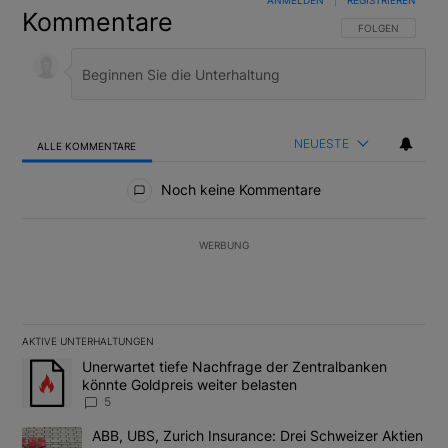
ANMELDEN
|
REGISTRIEREN
Kommentare
FOLGE DIESER U
FOLGEN
NEUESTE
ALLE KOMMENTARE
Alle Kommentare
Noch keine Kommentare
WERBUNG
AKTIVE UNTERHALTUNGEN
Das Folgende ist eine Liste der am meisten kommentierten Artikel
Ein Trendartikel mit dem Titel "Unerwartet tiefe Nachfrage der 
Unerwartet tiefe Nachfrage der Zentralbanken
könnte Goldpreis weiter belasten
5
Ein Trendartikel mit dem Titel "ABB, UBS, Zurich Insurance: Dre
ABB, UBS, Zurich Insurance: Drei Schweizer Aktien