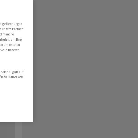
utige Kennungen
d unsere Partner
ind manche
ufrufen, um Ihre
ten am unteren
Sie in unserer
oder Zugriff auf
 Performance von