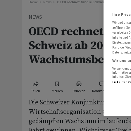
Home
News
OECD rechnet für die Schweiz ab 2027 mit 
Ihre Priv
NEWS
Wir und unse
OECD rechnet für 
auf Ihrem Ger
verarbeiten D
Inhalte und A
Schweiz ab 2027 m
Einstellungen
Rand der Webs
Datenschutze
Wachstumsbeschl
Wir und u
Verwendung ge
Informationen
Inhalten, Zi
Liste der P
Teilen
Merken
Drucken
Kommentare
Die Schweizer Konjunktur dürfte l
Wirtschaftsorganisation OECD na
gedämpften Wachstum im laufende
Fahrt gewinnen. Wichtigster Treibe