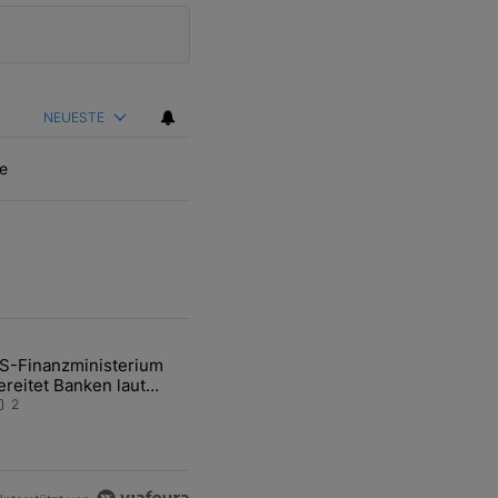
NEUESTE
e
ten Artikel der letzten 7 days.
S-Finanzministerium
ational Awareness: Alles über den Retter-Deal" mit 3 kommentare.
ikel mit dem Titel "US-Finanzministerium bereitet Banken laut Inside
ereitet Banken laut
nsider auf eventuelle
2
en-Intervention vor