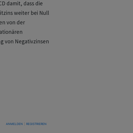
ECD damit, dass die
zins weiter bei Null
den von der
ationären
g von Negativzinsen
TUNG, UM BENACHRICHTIGT ZU WERDEN, WENN NEUE KOMMENTARE VERÖFFENTLICHT WE
ANMELDEN
|
REGISTRIEREN