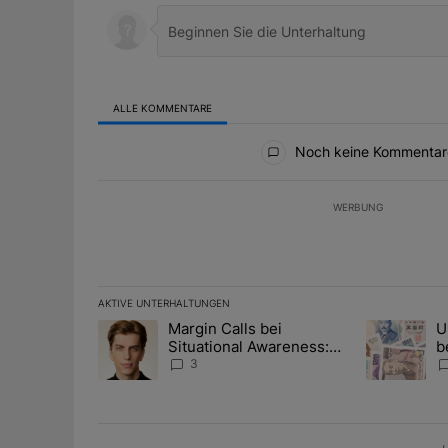
ALLE KOMMENTARE
Alle Kommentare
Noch keine Kommentar
WERBUNG
AKTIVE UNTERHALTUNGEN
Das Folgende ist eine Liste der am meisten kommentier
Margin Calls bei
U
Ein Trendartikel mit dem Titel "Margin Calls bei Situ
Ein Trendart
Situational Awareness:
b
Alles über den Retter-
I
3
Deal
Y