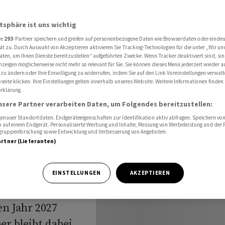
Wachstumsbeschleunigung
atsphäre ist uns wichtig
re
293
-Partner speichern und greifen auf personenbezogene Daten wie Browserdaten oder einde
die
ät zu. Durch Auswahl von Akzeptieren aktivieren Sie Tracking-Technologien für die unter „Wir un
aten, um Ihnen Dienste bereitzustellen“ aufgeführten Zwecke. Wenn Tracker deaktiviert sind, s
nzeigen möglicherweise nicht mehr so relevant für Sie. Sie können dieses Menü jederzeit wieder a
it
 zu ändern oder Ihre Einwilligung zu widerrufen, indem Sie auf den Link Voreinstellungen verwal
eite klicken. Ihre Einstellungen gelten innerhalb unseres Website. Weitere Informationen finden 
rklärung.
eunigung
nsere Partner verarbeiten Daten, um Folgendes bereitzustellen:
nauer Standortdaten. Endgeräteeigenschaften zur Identifikation aktiv abfragen. Speichern von 
 auf einem Endgerät. Personalisierte Werbung und Inhalte, Messung von Werbeleistung und der
elgruppenforschung sowie Entwicklung und Verbesserung von Angeboten.
artner (Lieferanten)
aut der
EINSTELLUNGEN
AKZEPTIEREN
ch einem
n Jahr 2027
r bleibt dabei