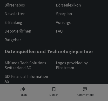
Börsenabos
Börsenlexikon
Newsletter
Sparplan
E-Banking
Vorsorge
Depot eröffnen
FAQ
Ratgeber
Datenquellen und Technologiepartner
Allfunds Tech Solutions
Logos provided by
Switzerland AG
Elbstream
SIX Financial Information
AG
Teilen
Merken
Kommentare
Ringier AG | Ringier Medien Schweiz
16
weitere Publikationen