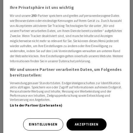
Ihre Privatsphäre ist uns wichtig
Wie bei Prognosen üblich gebe es einen Spielraum nach
Wir und unsere
293
-Partner speichern und greifen auf personenbezogene Daten
oben und unten. Dieses Mal sei eine positivere
wie Browserdaten oder eindeutige Kennungen auf Ihrem Gerät zu. Durch Auswahl
von Akzeptieren aktivieren Sie Tracking-Technologien für die unter „Wir und
Entwicklung als vorhergesagt durchaus möglich. Das
unsere Partner verarbeiten Daten, um Ihnen Dienste bereitzustellen“ aufgeführten
«Aufwärtsrisiko» sei signifikant, hiess es. In Deutschland
Zwecke. Wenn Tracker deaktiviert sind, sind manche Inhalte und Anzeigen
möglicherweise nicht mehr so relevant für Sie. Sie können dieses Menü jederzeit
hatte die Bundesbank wegen des Iran-Kriegs jüngst ein
wieder aufrufen, um Ihre Einstellungen zu ändern oder Ihre Einwilligung zu
Mini-Wachstum von kalenderbereinigt 0,5 Prozent für
widerrufen, indem Sie auf den Link Voreinstellungen verwalten am unteren Rand
der Webseite klicken. Ihre Einstellungen gelten innerhalb unseres Website. Weitere
2026 prognostiziert.
Informationen finden Sie in unserer Datenschutzerklärung.
Wir und unsere Partner verarbeiten Daten, um Folgendes
Experte: EU-Vorgabe auch 2028 schwierig zu erreichen
bereitzustellen:
Verwendung genauer Standortdaten. Endgeräteeigenschaften zur Identifikation
Die Inflation werde in Österreich in diesem Jahr vor
aktiv abfragen. Speichern von oder Zugriff auf Informationen auf einem Endgerät.
Personalisierte Werbung und Inhalte, Messung von Werbeleistung und der
allem wegen der zumindest zwischenzeitlich hohen
Performance von Inhalten, Zielgruppenforschung sowie Entwicklung und
Energiepreise bei 3,2 Prozent liegen. Das
Verbesserung von Angeboten.
Liste der Partner (Lieferanten)
Haushaltsdefizit bleibt der Prognose zufolge deutlich
über der EU-Vorgabe von drei Prozent. Es werde 2026
bei etwa 4 Prozent und 2027 bei 3,7 Prozent liegen, so
EINSTELLUNGEN
AKZEPTIEREN
Felbermayr. Ob das Drei-Prozent-Ziel wie geplant 2028