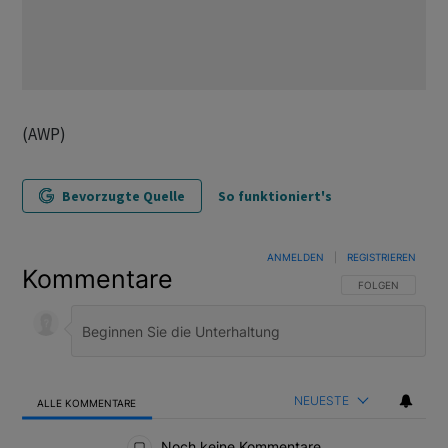
(AWP)
Bevorzugte Quelle
So funktioniert's
ANMELDEN
|
REGISTRIEREN
Kommentare
FOLGE DIESER U
FOLGEN
NEUESTE
ALLE KOMMENTARE
Alle Kommentare
Noch keine Kommentare