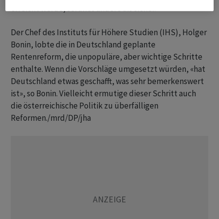
erreicht werde, sei alles andere als sicher.
Der Chef des Instituts für Höhere Studien (IHS), Holger
Bonin, lobte die in Deutschland geplante
Rentenreform, die unpopuläre, aber wichtige Schritte
enthalte. Wenn die Vorschläge umgesetzt würden, «hat
Deutschland etwas geschafft, was sehr bemerkenswert
ist», so Bonin. Vielleicht ermutige dieser Schritt auch
die österreichische Politik zu überfälligen
Reformen./mrd/DP/jha