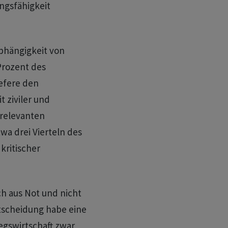
ungsfähigkeit
bhängigkeit von
Prozent des
efere den
 ziviler und
 relevanten
a drei Vierteln des
kritischer
ch aus Not und nicht
tscheidung habe eine
egswirtschaft zwar