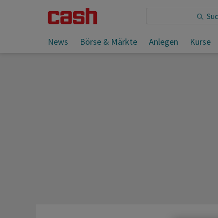
Sie lesen:
Ökonomen sehen Russlands Wirtschaft am L
News
Börse & Märkte
Anlegen
Kurse