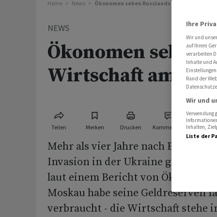
Home
News
Ökonomen sehen Russlands Wirtschaft am Li
Ihre Priv
NEWS
Wir und unse
Ökonomen sehen R
auf Ihrem Ger
verarbeiten D
Inhalte und A
Wirtschaft am Lim
Einstellungen
Rand der Webs
Datenschutze
Wir und u
Verwendung ge
Informationen
Teilen
Merken
Drucken
Kommentare
Inhalten, Zi
Liste der P
Mehr als vier Jahre nach Beginn de
Invasion in der Ukraine gerät Russ
laut einem Bericht von Ökonomen 
Moskau habe seine Geldreserven fa
verbraucht - die Wirtschaft stehe