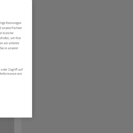
utige Kennungen
d unsere Partner
ind manche
ufrufen, um Ihre
ten am unteren
Sie in unserer
oder Zugriff auf
 Performance von