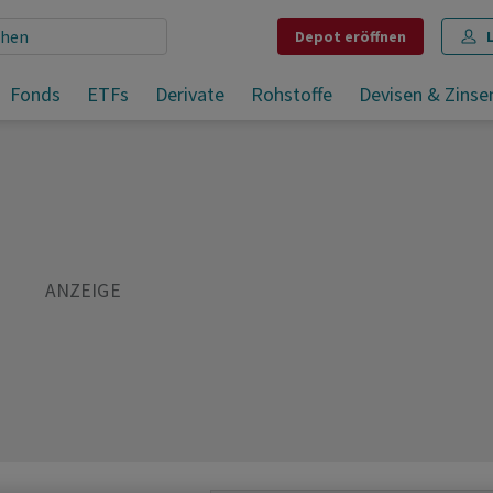
Depot
eröffnen
imit
Fonds
ETFs
Derivate
Rohstoffe
Devisen & Zinse
Teilen
Merken
Drucken
Kommentare