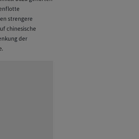
nflotte
en strengere
auf chinesische
enkung der
e.