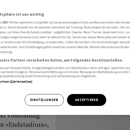
mit
atsphäre ist uns wichtig
re
293
-Partner speichern und greifen auf personenbezogene Daten wie Browserdaten oder einde
usslands
ät zu. Durch Auswahl von Akzeptieren aktivieren Sie Tracking-Technologien für die unter „Wir un
aten, um Ihnen Dienste bereitzustellen“ aufgeführten Zwecke. Wenn Tracker deaktiviert sind, s
nzeigen möglicherweise nicht mehr so relevant für Sie. Sie können dieses Menü jederzeit wieder a
it
 zu ändern oder Ihre Einwilligung zu widerrufen, indem Sie auf den Link Voreinstellungen verwal
eite klicken. Ihre Einstellungen gelten innerhalb unseres Website. Weitere Informationen finden 
rklärung.
nsere Partner verarbeiten Daten, um Folgendes bereitzustellen:
nauer Standortdaten. Endgeräteeigenschaften zur Identifikation aktiv abfragen. Speichern von 
 auf einem Endgerät. Personalisierte Werbung und Inhalte, Messung von Werbeleistung und der
elgruppenforschung sowie Entwicklung und Verbesserung von Angeboten.
artner (Lieferanten)
r russischen
lands Wirtschaft
EINSTELLUNGEN
AKZEPTIEREN
an ihre Grenzen.
st vollständig
 im «Endstadium»,