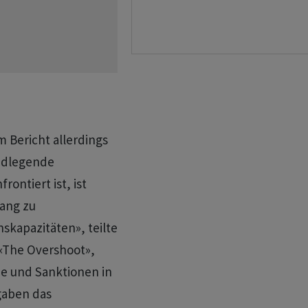
 Bericht allerdings
undlegende
ontiert ist, ist
gang zu
skapazitäten», teilte
«The Overshoot»,
ie und Sanktionen in
gaben das