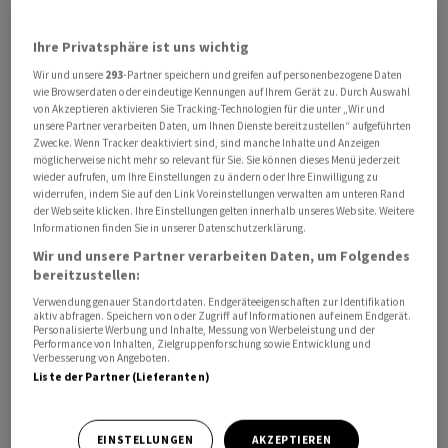
Ihre Privatsphäre ist uns wichtig
Wir und unsere
293
-Partner speichern und greifen auf personenbezogene Daten
wie Browserdaten oder eindeutige Kennungen auf Ihrem Gerät zu. Durch Auswahl
von Akzeptieren aktivieren Sie Tracking-Technologien für die unter „Wir und
unsere Partner verarbeiten Daten, um Ihnen Dienste bereitzustellen“ aufgeführten
Zwecke. Wenn Tracker deaktiviert sind, sind manche Inhalte und Anzeigen
möglicherweise nicht mehr so relevant für Sie. Sie können dieses Menü jederzeit
wieder aufrufen, um Ihre Einstellungen zu ändern oder Ihre Einwilligung zu
widerrufen, indem Sie auf den Link Voreinstellungen verwalten am unteren Rand
der Webseite klicken. Ihre Einstellungen gelten innerhalb unseres Website. Weitere
Informationen finden Sie in unserer Datenschutzerklärung.
Beim Betanken eines Schiffes sei Öl ausgelaufen. Das Öl
Wir und unsere Partner verarbeiten Daten, um Folgendes
sei zwar gestoppt worden, und die direkt betroffenen
bereitzustellen:
Schiffe wurden gereinigt. Die Verschmutzung habe sich
Verwendung genauer Standortdaten. Endgeräteeigenschaften zur Identifikation
aber über Nacht weiter im Hafen in Richtung Schelde
aktiv abfragen. Speichern von oder Zugriff auf Informationen auf einem Endgerät.
Personalisierte Werbung und Inhalte, Messung von Werbeleistung und der
ausgebreitet. Der Fluss fliesst aus dem Norden
Performance von Inhalten, Zielgruppenforschung sowie Entwicklung und
Frankreichs durch Belgien und die Niederlande in die
Verbesserung von Angeboten.
Liste der Partner (Lieferanten)
Nordsee. Schleusen wurden geschlossen, um zu
verhindern, dass sich Öl weiter ausbreitet.
EINSTELLUNGEN
AKZEPTIEREN