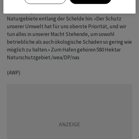
Der Hafen bedauerte in einer Mitteilung die
Auswirkungen und wies auf die empfindlichen
Naturgebiete entlang der Schelde hin. «Der Schutz
unserer Umwelt hat für uns oberste Priorität, und wir
tun alles in unserer Macht Stehende, um sowohl
betriebliche als auch ökologische Schäden so gering wie
möglich zu halten.» Zum Hafen gehören 580 Hektar
Naturschutzgebiet./wea/DP/nas
(AWP)