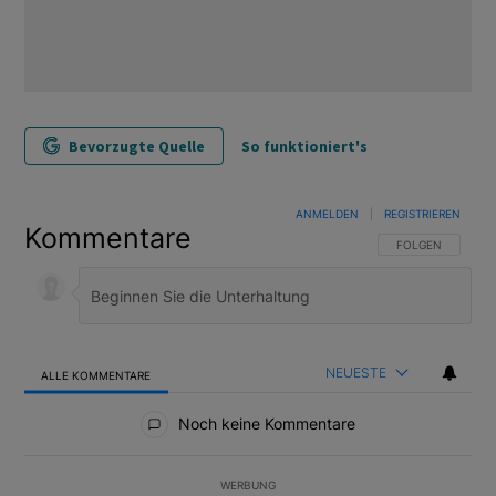
Bevorzugte Quelle
So funktioniert's
ANMELDEN
|
REGISTRIEREN
Kommentare
FOLGE DIESER U
FOLGEN
NEUESTE
ALLE KOMMENTARE
Alle Kommentare
Noch keine Kommentare
WERBUNG