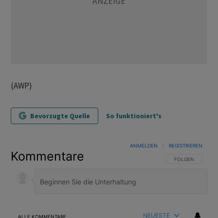
(AWP)
Bevorzugte Quelle
So funktioniert's
ANMELDEN
|
REGISTRIEREN
Kommentare
FOLGE DIESER U
FOLGEN
NEUESTE
ALLE KOMMENTARE