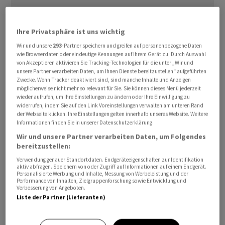
Ihre Privatsphäre ist uns wichtig
Wir und unsere
293
-Partner speichern und greifen auf personenbezogene Daten
wie Browserdaten oder eindeutige Kennungen auf Ihrem Gerät zu. Durch Auswahl
von Akzeptieren aktivieren Sie Tracking-Technologien für die unter „Wir und
unsere Partner verarbeiten Daten, um Ihnen Dienste bereitzustellen“ aufgeführten
Zwecke. Wenn Tracker deaktiviert sind, sind manche Inhalte und Anzeigen
möglicherweise nicht mehr so relevant für Sie. Sie können dieses Menü jederzeit
wieder aufrufen, um Ihre Einstellungen zu ändern oder Ihre Einwilligung zu
widerrufen, indem Sie auf den Link Voreinstellungen verwalten am unteren Rand
der Webseite klicken. Ihre Einstellungen gelten innerhalb unseres Website. Weitere
Informationen finden Sie in unserer Datenschutzerklärung.
Im frühen Handel lag er mit 99,57 Dollar knapp fünf
Wir und unsere Partner verarbeiten Daten, um Folgendes
Prozent unter dem Niveau vom Dienstagabend. In der
bereitzustellen:
Nacht war er zeitweise um circa sieben Prozent bis auf
Verwendung genauer Standortdaten. Endgeräteeigenschaften zur Identifikation
fast 97 Dollar gefallen.
aktiv abfragen. Speichern von oder Zugriff auf Informationen auf einem Endgerät.
Personalisierte Werbung und Inhalte, Messung von Werbeleistung und der
Performance von Inhalten, Zielgruppenforschung sowie Entwicklung und
Verbesserung von Angeboten.
Während des seit mehreren Wochen andauernden Iran-
Liste der Partner (Lieferanten)
Kriegs war der Preis bereits kurzzeitig fast auf 120
Dollar geklettert. Vor Beginn des Konflikts hatte er noch