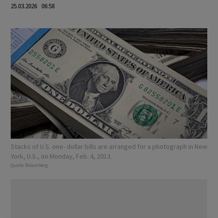
25.03.2026 06:58
Stacks of U.S. one- dollar bills are arranged for a photograph in New
York, U.S., on Monday, Feb. 4, 2013.
Quelle:
Bloomberg