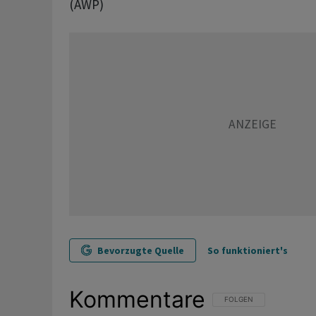
(AWP)
Bevorzugte Quelle
So funktioniert's
Kommentare
FOLGE DIESER UNTERHAL
FOLGEN