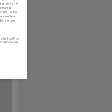
d unsere Partner
ind manche
ufrufen, um Ihre
ten am unteren
Sie in unserer
oder Zugriff auf
 Performance von