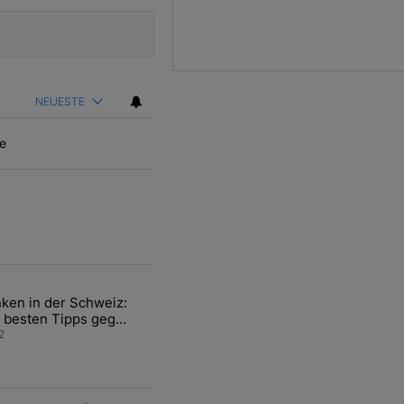
NEUESTE
e
ten Artikel der letzten 7 days.
ken in der Schweiz:
ür den Verkauf von WM-Anteilen" mit 2 kommentare.
el mit dem Titel "Tanken in der Schweiz: Die besten Tipps gegen teu
 besten Tipps gegen
ren Sprit
2