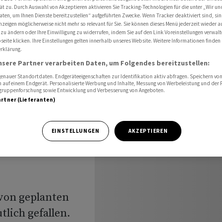
 Trump bläst Angriffe auf Iran ab
ät zu. Durch Auswahl von Akzeptieren aktivieren Sie Tracking-Technologien für die unter „Wir un
aten, um Ihnen Dienste bereitzustellen“ aufgeführten Zwecke. Wenn Tracker deaktiviert sind, s
nzeigen möglicherweise nicht mehr so relevant für Sie. Sie können dieses Menü jederzeit wieder a
 zu ändern oder Ihre Einwilligung zu widerrufen, indem Sie auf den Link Voreinstellungen verwal
eite klicken. Ihre Einstellungen gelten innerhalb unseres Website. Weitere Informationen finden 
rklärung.
nsere Partner verarbeiten Daten, um Folgendes bereitzustellen:
igung -
nauer Standortdaten. Endgeräteeigenschaften zur Identifikation aktiv abfragen. Speichern von 
 auf einem Endgerät. Personalisierte Werbung und Inhalte, Messung von Werbeleistung und der
elgruppenforschung sowie Entwicklung und Verbesserung von Angeboten.
fe auf
artner (Lieferanten)
EINSTELLUNGEN
AKZEPTIEREN
 von geplanten
tlich gefallen.