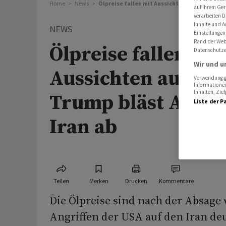
Home
News
Ölpreise fallen mit Aussichten auf Einigung -
auf Ihrem Ger
verarbeiten D
Inhalte und A
NEWS
Einstellungen
Rand der Webs
Ölpreise fallen mit
Datenschutze
Wir und u
Aussichten auf Ein
Verwendung ge
Informationen
Inhalten, Zi
Trump bläst Angrif
Liste der P
Iran ab
Teilen
Merken
Drucken
Kommentare
Die Ölpreise sind nach der Absage
Angriffen der USA auf den Iran deu