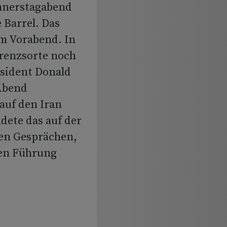
onnerstagabend
 Barrel. Das
am Vorabend. In
erenzsorte noch
äsident Donald
 Abend
auf den Iran
dete das auf der
den Gesprächen,
hen Führung