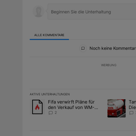
ALLE KOMMENTARE
Alle Kommentare
Noch keine Kommentar
WERBUNG
AKTIVE UNTERHALTUNGEN
Das Folgende ist eine Liste der am meisten kommentier
Fifa verwirft Pläne für
Tan
Ein Trendartikel mit dem Titel "Fifa verwirft Pläne f
Ein Trendartik
den Verkauf von WM-
Die
Anteilen
teu
2