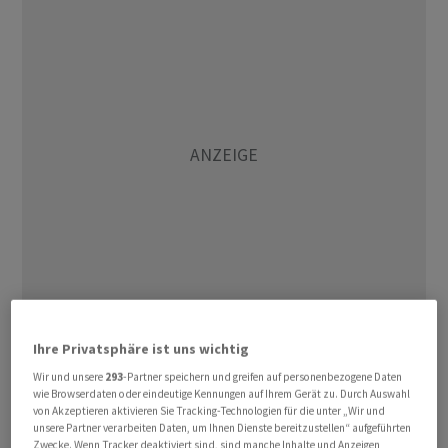
Belastet wurden die Ölpreise durch den zu vielen
Ihre Privatsphäre ist uns wichtig
Währungen gestiegen Kurs des Dollar. Ein stärkerer
Wir und unsere
293
-Partner speichern und greifen auf personenbezogene Daten
Dollar macht Rohöl für Anleger aus anderen
wie Browserdaten oder eindeutige Kennungen auf Ihrem Gerät zu. Durch Auswahl
Währungsräumen teurer und dämpft so die Nachfrage.
von Akzeptieren aktivieren Sie Tracking-Technologien für die unter „Wir und
unsere Partner verarbeiten Daten, um Ihnen Dienste bereitzustellen“ aufgeführten
Schwache Konjunkturdaten aus der Eurozone schürten
Zwecke. Wenn Tracker deaktiviert sind, sind manche Inhalte und Anzeigen