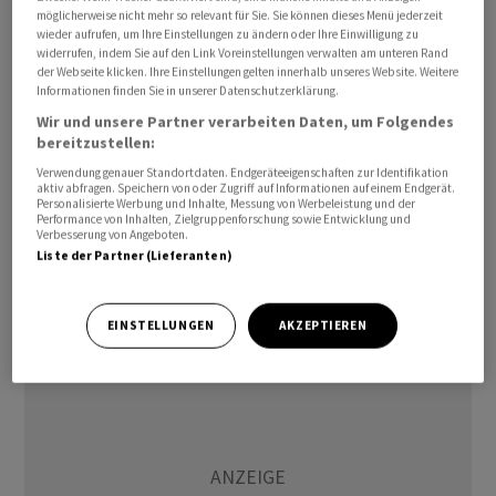
zudem Rezessionssorgen. Eine schwache
möglicherweise nicht mehr so relevant für Sie. Sie können dieses Menü jederzeit
wieder aufrufen, um Ihre Einstellungen zu ändern oder Ihre Einwilligung zu
konjunkturelle Entwicklung belastet auch die
widerrufen, indem Sie auf den Link Voreinstellungen verwalten am unteren Rand
Nachfrage nach Rohöl. Zuletzt hatte am Ölmarkt auch
der Webseite klicken. Ihre Einstellungen gelten innerhalb unseres Website. Weitere
Informationen finden Sie in unserer Datenschutzerklärung.
die schwache Wirtschaftsentwicklung in China die Preise
Wir und unsere Partner verarbeiten Daten, um Folgendes
belastet.
bereitzustellen:
Verwendung genauer Standortdaten. Endgeräteeigenschaften zur Identifikation
Am Nachmittag werden in den USA die wöchentlichen
aktiv abfragen. Speichern von oder Zugriff auf Informationen auf einem Endgerät.
Personalisierte Werbung und Inhalte, Messung von Werbeleistung und der
Zahlen zu den Rohöllagerbeständen erwartet. Das
Performance von Inhalten, Zielgruppenforschung sowie Entwicklung und
private American Petroleum Institute hatte am
Verbesserung von Angeboten.
Liste der Partner (Lieferanten)
Dienstagabend einen Rückgang der Bestände
gemeldet./jsl/jcf/jha/
EINSTELLUNGEN
AKZEPTIEREN