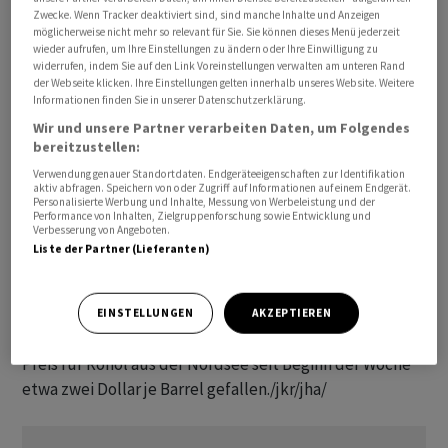
Interessenverband American Petroleum Institute (API)
Zwecke. Wenn Tracker deaktiviert sind, sind manche Inhalte und Anzeigen
möglicherweise nicht mehr so relevant für Sie. Sie können dieses Menü jederzeit
in der vergangenen Woche einen Rückgang der
wieder aufrufen, um Ihre Einstellungen zu ändern oder Ihre Einwilligung zu
Lagerbestände an Rohöl um 6,2 Millionen Barrel
widerrufen, indem Sie auf den Link Voreinstellungen verwalten am unteren Rand
der Webseite klicken. Ihre Einstellungen gelten innerhalb unseres Website. Weitere
verzeichnet hat. Am Nachmittag werden die offiziellen
Informationen finden Sie in unserer Datenschutzerklärung.
Lagerdaten der US-Regierung erwartet.
Wir und unsere Partner verarbeiten Daten, um Folgendes
bereitzustellen:
Am Markt wurde aber auch auf die Sorge einer weiter
Verwendung genauer Standortdaten. Endgeräteeigenschaften zur Identifikation
schwachen Konjunktur in China verwiesen, die derzeit
aktiv abfragen. Speichern von oder Zugriff auf Informationen auf einem Endgerät.
Personalisierte Werbung und Inhalte, Messung von Werbeleistung und der
die Kauflaune am Ölmarkt belaste. Die zweitgrösste
Performance von Inhalten, Zielgruppenforschung sowie Entwicklung und
Verbesserung von Angeboten.
Volkswirtschaft der Welt ist ein wichtiger Ölimporteur
Liste der Partner (Lieferanten)
und hatte zuletzt mehrfach enttäuschende Daten zur
wirtschaftlichen Entwicklung geliefert. Nachdem die
Ölpreise in den vergangenen Wochen stark gestiegen
EINSTELLUNGEN
AKZEPTIEREN
waren, sind sie seit Montag zurückgegangen. So ist der
Preis für Rohöl aus der Nordsee seit Beginn der Woche
etwa zwei Dollar je Barrel gefallen./jkr/jha/