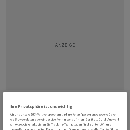
Im Vergleich zum Vortag hielten sich die Kursverluste
am Ölmarkt in Grenzen. Nach Einschätzung von
Ihre Privatsphäre ist uns wichtig
Marktbeobachtern wurden die Notierungen durch die
Wir und unsere
293
-Partner speichern und greifen auf personenbezogene Daten
jüngste Entwicklung der Ölreserven in den USA
wie Browserdaten oder eindeutige Kennungen auf Ihrem Gerät zu. Durch Auswahl
von Akzeptieren aktivieren Sie Tracking-Technologien für die unter „Wir und
gestützt. Am Vorabend war bekannt geworden, dass der
unsere Partner verarbeiten Daten, um Ihnen Dienste bereitzustellen“ aufgeführten