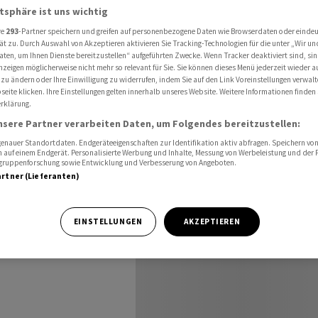
atsphäre ist uns wichtig
re
293
-Partner speichern und greifen auf personenbezogene Daten wie Browserdaten oder einde
ät zu. Durch Auswahl von Akzeptieren aktivieren Sie Tracking-Technologien für die unter „Wir un
aten, um Ihnen Dienste bereitzustellen“ aufgeführten Zwecke. Wenn Tracker deaktiviert sind, s
was nach
nzeigen möglicherweise nicht mehr so relevant für Sie. Sie können dieses Menü jederzeit wieder a
 zu ändern oder Ihre Einwilligung zu widerrufen, indem Sie auf den Link Voreinstellungen verwal
eite klicken. Ihre Einstellungen gelten innerhalb unseres Website. Weitere Informationen finden 
rklärung.
nsere Partner verarbeiten Daten, um Folgendes bereitzustellen:
nauer Standortdaten. Endgeräteeigenschaften zur Identifikation aktiv abfragen. Speichern von 
 auf einem Endgerät. Personalisierte Werbung und Inhalte, Messung von Werbeleistung und der
elgruppenforschung sowie Entwicklung und Verbesserung von Angeboten.
m frühen Handel
artner (Lieferanten)
 Liter) Rohöl der
EINSTELLUNGEN
AKZEPTIEREN
ugust kostete
0,8 Prozent