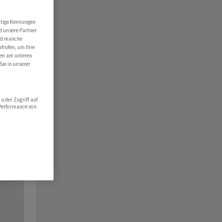
utige Kennungen
d unsere Partner
ind manche
ufrufen, um Ihre
ten am unteren
Sie in unserer
oder Zugriff auf
 Performance von