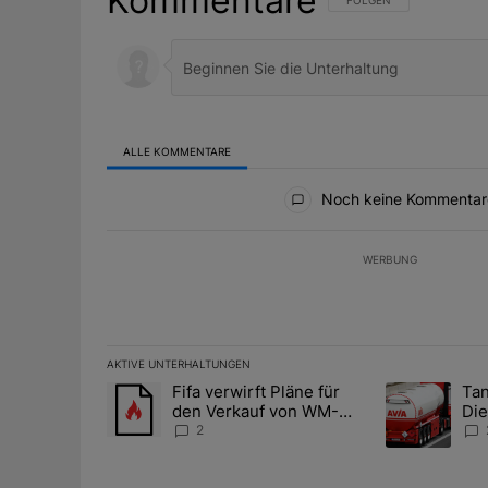
Kommentare
FOLGE DIESER UNTERHAL
FOLGEN
ALLE KOMMENTARE
Alle Kommentare
Noch keine Kommentar
WERBUNG
AKTIVE UNTERHALTUNGEN
Das Folgende ist eine Liste der am meisten kommentier
Fifa verwirft Pläne für
Tan
Ein Trendartikel mit dem Titel "Fifa verwirft Pläne f
Ein Trendartik
den Verkauf von WM-
Die
Anteilen
teu
2