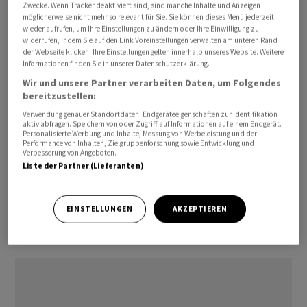
Zwecke. Wenn Tracker deaktiviert sind, sind manche Inhalte und Anzeigen
als üblich statt. Nach Zahlen des Branchenverbands
möglicherweise nicht mehr so relevant für Sie. Sie können dieses Menü jederzeit
American Petroleum Institute (API) vom
wieder aufrufen, um Ihre Einstellungen zu ändern oder Ihre Einwilligung zu
widerrufen, indem Sie auf den Link Voreinstellungen verwalten am unteren Rand
Mittwochabend sind die landesweiten Bestände in der
der Webseite klicken. Ihre Einstellungen gelten innerhalb unseres Website. Weitere
vergangenen Woche spürbar gesunken.
Informationen finden Sie in unserer Datenschutzerklärung.
Wir und unsere Partner verarbeiten Daten, um Folgendes
Grundsätzlich bleibt die Lage am Ölmarkt bestimmt
bereitzustellen:
durch Konjunktursorgen auf der Nachfrageseite und ein
Verwendung genauer Standortdaten. Endgeräteeigenschaften zur Identifikation
aktiv abfragen. Speichern von oder Zugriff auf Informationen auf einem Endgerät.
knapper werdendes Angebot. Anfang der Woche hatte
Personalisierte Werbung und Inhalte, Messung von Werbeleistung und der
Performance von Inhalten, Zielgruppenforschung sowie Entwicklung und
der grosse Erdölförderer Saudi-Arabien seine
Verbesserung von Angeboten.
Produktionskürzungen zeitlich verlängert, Russland
Liste der Partner (Lieferanten)
hatte seine Kürzungen der Menge nach ausgeweitet.
Damit stemmen sich die beiden Länder, die gemeinsam
EINSTELLUNGEN
AKZEPTIEREN
den grossen Verbund Opec+ anführen, gegen die
tendenziell schwache Preisentwicklung./bgf/stk