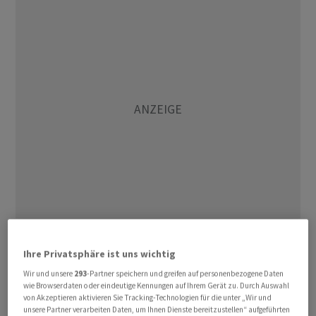
Im Tagesverlauf dürften Marktteilnehmer vor allem auf
Ihre Privatsphäre ist uns wichtig
neue Lagerdaten aus den USA achten. Am Nachmittag
gibt das Energieministerium seine wöchentlichen
Wir und unsere
293
-Partner speichern und greifen auf personenbezogene Daten
wie Browserdaten oder eindeutige Kennungen auf Ihrem Gerät zu. Durch Auswahl
Zahlen bekannt. Wegen des Nationalfeiertags am
von Akzeptieren aktivieren Sie Tracking-Technologien für die unter „Wir und
Dienstag findet die Veröffentlichung einen Tag später
unsere Partner verarbeiten Daten, um Ihnen Dienste bereitzustellen“ aufgeführten