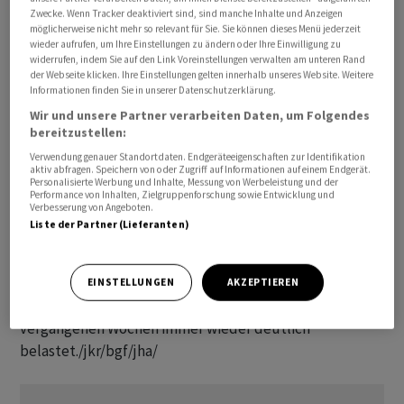
Förderländer Saudi-Arabien und Russland eine weitere
Zwecke. Wenn Tracker deaktiviert sind, sind manche Inhalte und Anzeigen
möglicherweise nicht mehr so relevant für Sie. Sie können dieses Menü jederzeit
Einschränkung ihres Angebots angekündigt hatten. Die
wieder aufrufen, um Ihre Einstellungen zu ändern oder Ihre Einwilligung zu
Anführer des Ölverbunds Opec+ wollen damit gegen die
widerrufen, indem Sie auf den Link Voreinstellungen verwalten am unteren Rand
der Webseite klicken. Ihre Einstellungen gelten innerhalb unseres Website. Weitere
schwache Preisentwicklung der vergangenen Monate
Informationen finden Sie in unserer Datenschutzerklärung.
vorgehen.
Wir und unsere Partner verarbeiten Daten, um Folgendes
bereitzustellen:
Zu Beginn der neuen Handelswoche wurden die
Verwendung genauer Standortdaten. Endgeräteeigenschaften zur Identifikation
Erdölpreise durch Inflationsdaten aus China belastet. In
aktiv abfragen. Speichern von oder Zugriff auf Informationen auf einem Endgerät.
Personalisierte Werbung und Inhalte, Messung von Werbeleistung und der
der zweitgrössten Volkswirtschaft der Welt haben die
Performance von Inhalten, Zielgruppenforschung sowie Entwicklung und
Verbesserung von Angeboten.
Verbraucherpreise erstmals seit mehr als zwei Jahren
Liste der Partner (Lieferanten)
stagniert, was als Zeichen wirtschaftlicher Schwäche
interpretiert wird. Die konjunkturelle Erholung Chinas
von der einst strengen Corona-Politik verläuft
EINSTELLUNGEN
AKZEPTIEREN
enttäuschend und hat die Rohölpreise in den
vergangenen Wochen immer wieder deutlich
belastet./jkr/bgf/jha/