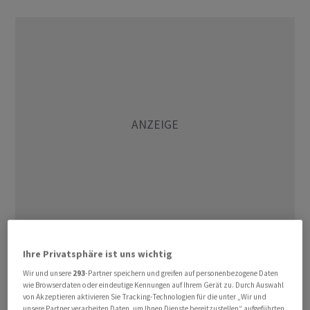
Marktbeobachter sprachen von einer Gegenbewegung
Ihre Privatsphäre ist uns wichtig
am Ölmarkt nach jüngsten Gewinnen. In der Vorwoche
Wir und unsere
293
-Partner speichern und greifen auf personenbezogene Daten
haben die Ölpreise den stärksten Anstieg auf
wie Browserdaten oder eindeutige Kennungen auf Ihrem Gerät zu. Durch Auswahl
von Akzeptieren aktivieren Sie Tracking-Technologien für die unter „Wir und
Wochensicht seit April vollzogen, nachdem die grossen
unsere Partner verarbeiten Daten, um Ihnen Dienste bereitzustellen“ aufgeführten