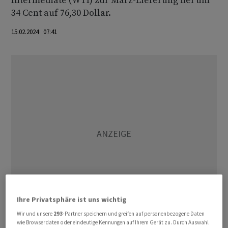
Intermediate (WTI) zur März-Lieferung fiel um
34 Cent auf 76,30 Dollar.
15.02.2024 07:41
Ihre Privatsphäre ist uns wichtig
Wir und unsere
293
-Partner speichern und greifen auf personenbezogene Daten
wie Browserdaten oder eindeutige Kennungen auf Ihrem Gerät zu. Durch Auswahl
Zur Wochenmitte hatte sich Rohöl aus der Nordsee