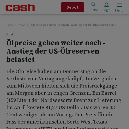
Depot
Suche
Login
Menu
Home
News
Ölpreise geben weiter nach - Anstieg der US-Ölreserven belastet
NEWS
Ölpreise geben weiter nach -
Anstieg der US-Ölreserven
belastet
Die Ölpreise haben am Donnerstag an die
Verluste vom Vortag angeknüpft. Im Vergleich
zum Mittwoch hielten sich die Preisrückgänge
am Morgen aber in engen Grenzen. Ein Barrel
(159 Liter) der Nordseesorte Brent zur Lieferung
im April kostete 81,27 US-Dollar. Das waren 33
Cent weniger als am Vortag. Der Preis für ein
Fass der amerikanischen Sorte West Texas