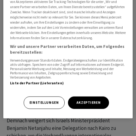
von Akzeptieren aktivieren Sie Tracking-Technologien für die unter „Wir und
noch um etwa zwei Dollar ja Barrel verbilligt. Auslöser
unsere Partner verarbeiten Daten, um Ihnen Dienste bereitzustellen“ aufgeführten
Zwecke. Wenn Tracker deaktiviert sind, sind manche Inhalte und Anzeigen
für den Preisrutsch waren Daten zur Entwicklung der
möglicherweise nicht mehr so relevant für Sie. Sie können dieses Menü jederzeit
Ölreserven in den USA. Am Mittwoch war bekannt
wieder aufrufen, um Ihre Einstellungen zu ändern oder Ihre Einwilligung zu
widerrufen, indem Sie auf den Link Voreinstellungen verwalten am unteren Rand
geworden, dass die amerikanischen Bestände an Rohöl
der Webseite klicken. Ihre Einstellungen gelten innerhalb unseres Website. Weitere
in der vergangenen Woche um 12,0 Millionen auf 439,4
Informationen finden Sie in unserer Datenschutzerklärung.
Millionen Barrel gestiegen sind. Analysten hatten im
Wir und unsere Partner verarbeiten Daten, um Folgendes
Schnitt nur mit einem Zuwachs um 3,3 Millionen Barrel
bereitzustellen:
gerechnet. Steigende Ölreserven in den USA belasten in
Verwendung genauer Standortdaten. Endgeräteeigenschaften zur Identifikation
aktiv abfragen. Speichern von oder Zugriff auf Informationen auf einem Endgerät.
der Regel die Ölpreise.
Personalisierte Werbung und Inhalte, Messung von Werbeleistung und der
Performance von Inhalten, Zielgruppenforschung sowie Entwicklung und
Verbesserung von Angeboten.
Ein wenig gestützt werden die Ölpreise am Morgen
Liste der Partner (Lieferanten)
einmal mehr durch die Sorge in puncto einer Eskalation
der Lage im Nahen Osten. Laut jüngsten
EINSTELLUNGEN
AKZEPTIEREN
Medienberichten haben im Gaza-Krieg die Bemühungen
um eine neue Feuerpause einen Rückschlag erlitten.
Demnach weigert sich Israels Ministerpräsident
Benjamin Netanjahu eine Delegation nach Kairo zu
schicken, wo die Verhandlungen internationaler