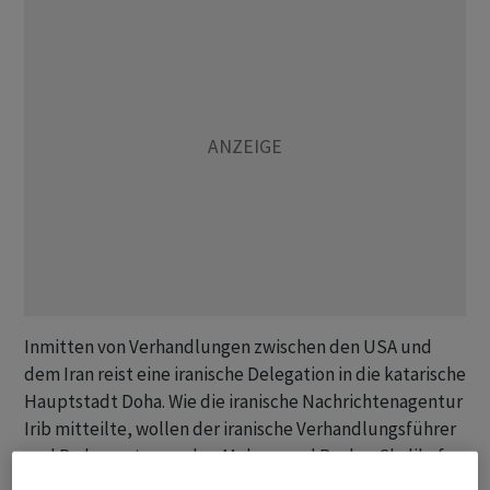
Inmitten von Verhandlungen zwischen den USA und
dem Iran reist eine iranische Delegation in die katarische
Hauptstadt Doha. Wie die iranische Nachrichtenagentur
Irib mitteilte, wollen der iranische Verhandlungsführer
und Parlamentssprecher Mohammed Bagher Ghalibaf
sowie Aussenminister Abbas Araghtschi die Führung