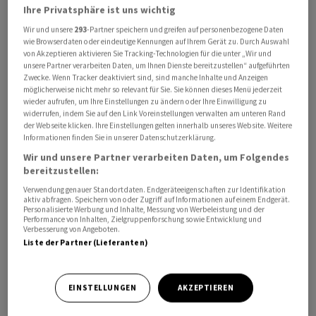
Ihre Privatsphäre ist uns wichtig
Katars über Einzelheiten der Verhandlungen mit den
USA informieren.
Wir und unsere
293
-Partner speichern und greifen auf personenbezogene Daten
wie Browserdaten oder eindeutige Kennungen auf Ihrem Gerät zu. Durch Auswahl
von Akzeptieren aktivieren Sie Tracking-Technologien für die unter „Wir und
Die Vereinigten Staaten stehen nach Angaben von
unsere Partner verarbeiten Daten, um Ihnen Dienste bereitzustellen“ aufgeführten
Zwecke. Wenn Tracker deaktiviert sind, sind manche Inhalte und Anzeigen
Präsident Donald Trump in den Bemühungen um ein
möglicherweise nicht mehr so relevant für Sie. Sie können dieses Menü jederzeit
Ende des Iran-Kriegs kurz vor einem Rahmenabkommen
wieder aufrufen, um Ihre Einstellungen zu ändern oder Ihre Einwilligung zu
widerrufen, indem Sie auf den Link Voreinstellungen verwalten am unteren Rand
mit Teheran und der Wiederöffnung der Strasse von
der Webseite klicken. Ihre Einstellungen gelten innerhalb unseres Website. Weitere
Hormus. Es sei «weitgehend» ausgehandelt, schrieb
Informationen finden Sie in unserer Datenschutzerklärung.
Trump am Wochenende auf der Plattform Truth Social.
Wir und unsere Partner verarbeiten Daten, um Folgendes
bereitzustellen:
Er dämpfte jedoch Hoffnungen auf einen schnellen
Verwendung genauer Standortdaten. Endgeräteeigenschaften zur Identifikation
aktiv abfragen. Speichern von oder Zugriff auf Informationen auf einem Endgerät.
Durchbruch. «Die Verhandlungen verlaufen geordnet
Personalisierte Werbung und Inhalte, Messung von Werbeleistung und der
Performance von Inhalten, Zielgruppenforschung sowie Entwicklung und
und konstruktiv, und ich habe meine Vertreter
Verbesserung von Angeboten.
angewiesen, beim Deal nichts zu überstürzen, da die
Liste der Partner (Lieferanten)
Zeit auf unserer Seite ist», schrieb Trump auf Truth
Social mit Blick auf den Stand der Verhandlungen über
EINSTELLUNGEN
AKZEPTIEREN
ein Rahmenabkommen.