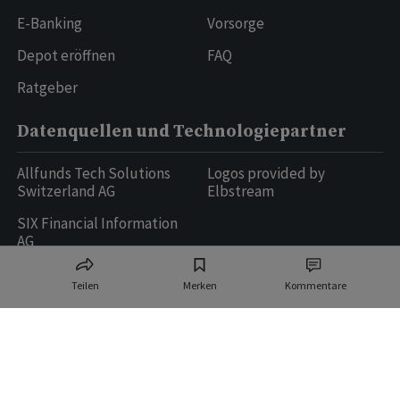
E-Banking
Vorsorge
Depot eröffnen
FAQ
Ratgeber
Datenquellen und Technologiepartner
Allfunds Tech Solutions
Logos provided by
Switzerland AG
Elbstream
SIX Financial Information
AG
Teilen
Merken
Kommentare
Ringier AG | Ringier Medien Schweiz
16
weitere Publikationen