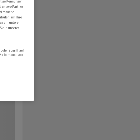
utige Kennungen
d unsere Partner
ind manche
ufrufen, um Ihre
ten am unteren
Sie in unserer
oder Zugriff auf
 Performance von