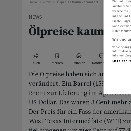
Wir und unse
Home
News
Ölpreise kaum verändert
auf Ihrem Ger
verarbeiten D
NEWS
Inhalte und A
Einstellungen
Rand der Webs
Ölpreise kaum ver
Datenschutze
Wir und u
Verwendung ge
Informationen
Inhalten, Zi
Liste der P
Teilen
Merken
Drucken
Kommentare
Die Ölpreise haben sich am Mittw
verändert. Ein Barrel (159 Liter) 
Brent zur Lieferung im April kostet
US-Dollar. Das waren 3 Cent mehr a
Der Preis für ein Fass der amerika
West Texas Intermediate (WTI) zu
fiel hingegen um vier Cent auf 77,8