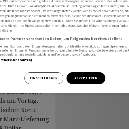
re
293
-Partner speichern und greifen auf personenbezogene Daten wie Browserdaten oder einde
ät zu. Durch Auswahl von Akzeptieren aktivieren Sie Tracking-Technologien für die unter „Wir un
aten, um Ihnen Dienste bereitzustellen“ aufgeführten Zwecke. Wenn Tracker deaktiviert sind, s
nzeigen möglicherweise nicht mehr so relevant für Sie. Sie können dieses Menü jederzeit wieder a
 zu ändern oder Ihre Einwilligung zu widerrufen, indem Sie auf den Link Voreinstellungen verwal
eite klicken. Ihre Einstellungen gelten innerhalb unseres Website. Weitere Informationen finden 
ändert
rklärung.
nsere Partner verarbeiten Daten, um Folgendes bereitzustellen:
nauer Standortdaten. Endgeräteeigenschaften zur Identifikation aktiv abfragen. Speichern von 
 auf einem Endgerät. Personalisierte Werbung und Inhalte, Messung von Werbeleistung und der
elgruppenforschung sowie Entwicklung und Verbesserung von Angeboten.
artner (Lieferanten)
och wenig
EINSTELLUNGEN
AKZEPTIEREN
der Nordseesorte
e zuletzt 82,79
ls am Vortag.
nischen Sorte
r März-Lieferung
8 Dollar.