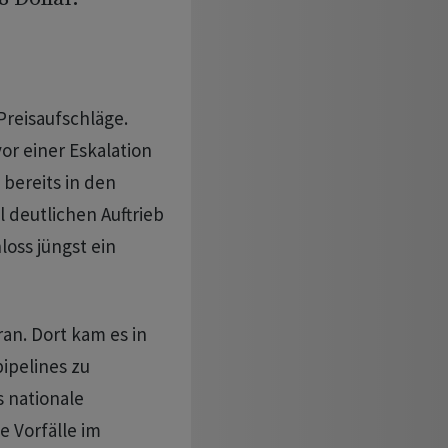
 Preisaufschläge.
or einer Eskalation
bereits in den
 deutlichen Auftrieb
loss jüngst ein
ran. Dort kam es in
ipelines zu
s nationale
e Vorfälle im